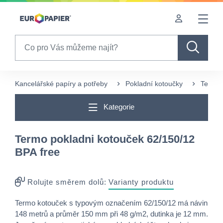
Table Of Content
sr.skip-to.main-content
sr.skip-to.table-of-contents
sr.skip-to.main-navigation
Search
Kancelářské papíry a potřeby
Pokladní kotoučky
Termo 
Kategorie
Termo pokladni kotouček 62/150/12
BPA free
Rolujte směrem dolů:
Varianty produktu
Termo kotouček s typovým označením 62/150/12 má návin
148 metrů a průměr 150 mm při 48 g/m2, dutinka je 12 mm.