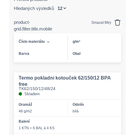
Hledaných výsledků
product-
Smazat filtry
grid.filter.title.mobile
Číslo materiálu
g/m²
Barva
Obal
Termo pokladni kotouček 62/150/12 BPA
free
TK62/150/12/48/24
Skladem
Gramáž
Odstín
48 g/m2
bílá
Balení
1 KTN = 6 BAL á 4 KS