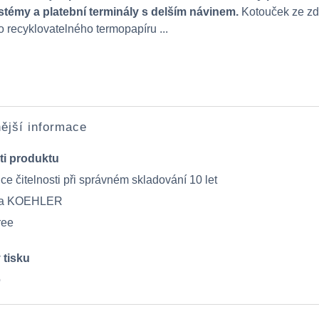
stémy a platební terminály s delším návinem
.
Kotouček ze zd
recyklovatelného termopapíru ...
ější informace
ti produktu
e čitelnosti při správném skladování 10 let
ita KOEHLER
ree
 tisku
o