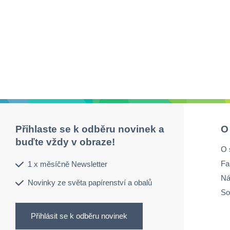
Přihlaste se k odběru novinek a
O
buďte vždy v obraze!
O 
Fa
1 x měsíčně Newsletter
Ná
Novinky ze světa papírenství a obalů
So
Přihlásit se k odběru novinek