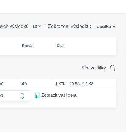
ných výsledků
|
Zobrazení výsledků:
Barva
Obal
Smazat filtry
/m2
bílá
1 KTN = 20 BAL á 5 KS
ease-amount
Zobrazit vaši cenu
form.increase-amount