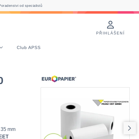
Poradenstvi od specialistů
PŘIHLÁŠENÍ
Club APSS
0
r 35 mm
 EET