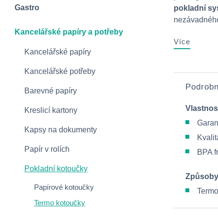
Gastro
pokladní sy
nezávadného 
Kancelářské papíry a potřeby
Více
Kancelářské papíry
Kancelářské potřeby
Podrobn
Barevné papíry
Vlastnos
Kreslicí kartony
Garanc
Kapsy na dokumenty
Kval
Papír v rolích
BPA f
Pokladní kotoučky
Způsoby
Papírové kotoučky
Term
Termo kotoučky