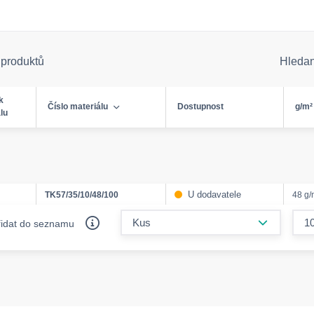
 produktů
Hleda
k
Číslo materiálu
Dostupnost
g/m²
lu
U dodavatele
TK57/35/10/48/100
48 g
form.decr
řidat do seznamu