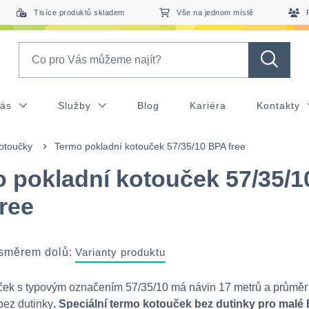
Tisíce produktů skladem
Vše na jednom místě
Search
nás
Služby
Blog
Kariéra
Kontakty
otoučky
Termo pokladní kotouček 57/35/10 BPA free
 pokladní kotouček 57/35/1
ree
 směrem dolů:
Varianty produktu
ček s typovým označením 57/35/10 má návin 17 metrů a průmě
bez dutinky
.
Speciální termo kotouček bez dutinky pro malé