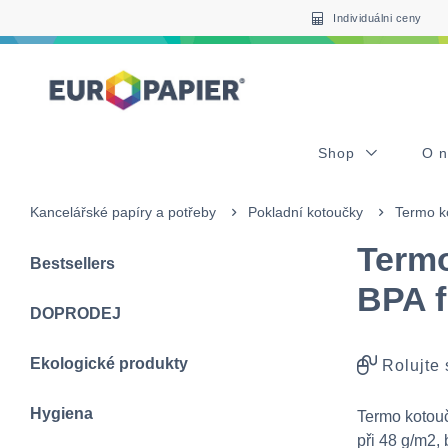
Table Of Content
sr.skip-to.main-content
sr.skip-to.table-of-contents
sr.skip-to.main-navigation
Individuálni ceny
Shop
O 
Kancelářské papíry a potřeby
Pokladní kotoučky
Termo k
Termo
Bestsellers
BPA f
DOPRODEJ
Ekologické produkty
Rolujte
Hygiena
Termo kotou
při 48 g/m2, 