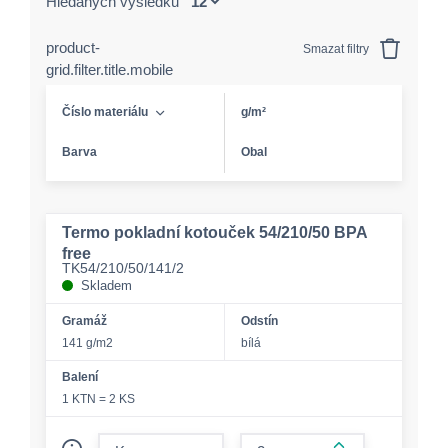
Hledaných výsledků
product-
Smazat filtry
grid.filter.title.mobile
Číslo materiálu
g/m²
Barva
Obal
Termo pokladní kotouček 54/210/50 BPA
free
TK54/210/50/141/2
Skladem
Gramáž
Odstín
141 g/m2
bílá
Balení
1 KTN = 2 KS
form.decrease-amount