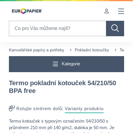
Table Of Content
sr.skip-to.main-content
sr.skip-to.table-of-contents
sr.skip-to.main-navigation
Search
Kancelářské papíry a potřeby
Pokladní kotoučky
Termo 
Kategorie
Termo pokladní kotouček 54/210/50
BPA free
Rolujte směrem dolů:
Varianty produktu
Termo kotouček s typovým označením 54/210/50 s
průměrem 210 mm při 140 g/m2, dutinka je 50 mm. Je