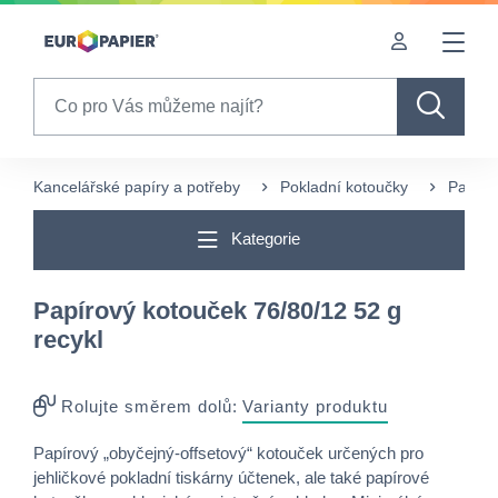
Table Of Content
sr.skip-to.main-content
sr.skip-to.table-of-contents
sr.skip-to.main-navigation
Search
Kancelářské papíry a potřeby
Pokladní kotoučky
Papíro
Kategorie
Papírový kotouček 76/80/12 52 g
recykl
Rolujte směrem dolů:
Varianty produktu
Papírový „obyčejný-offsetový“ kotouček určených pro
jehličkové pokladní tiskárny účtenek, ale také papírové