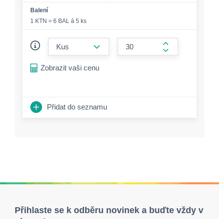
Balení
1 KTN = 6 BAL á 5 ks
form.decrease-amount
form.increase-a
Zobrazit vaši cenu
Přidat do seznamu
Přihlaste se k odběru novinek a buďte vždy v