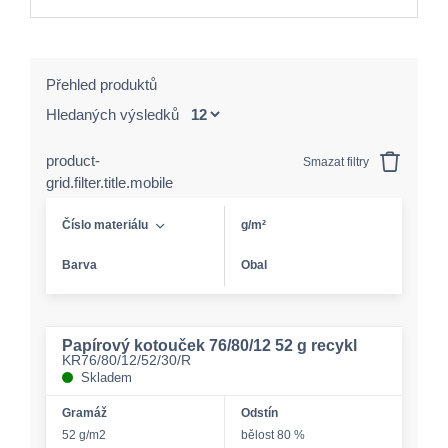
Přehled produktů
Hledaných výsledků
product-
Smazat filtry
grid.filter.title.mobile
Číslo materiálu
g/m²
Barva
Obal
Papírový kotouček 76/80/12 52 g recykl
KR76/80/12/52/30/R
Skladem
Gramáž
Odstín
52 g/m2
bělost 80 %