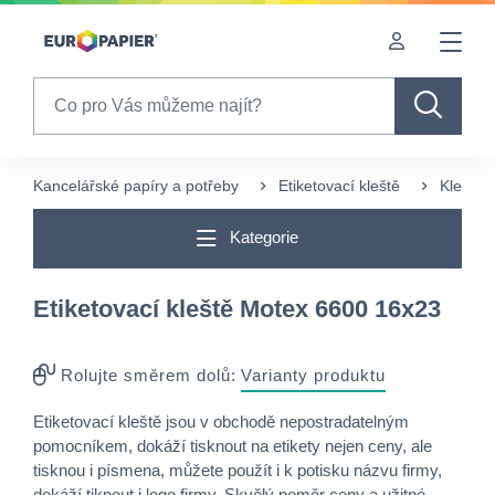
Table Of Content
sr.skip-to.main-content
sr.skip-to.table-of-contents
sr.skip-to.main-navigation
Search
Kancelářské papíry a potřeby
Etiketovací kleště
Kleště
Kategorie
Etiketovací kleště Motex 6600 16x23
Rolujte směrem dolů:
Varianty produktu
Etiketovací kleště jsou v obchodě nepostradatelným
pomocníkem, dokáží tisknout na etikety nejen ceny, ale
tisknou i písmena, můžete použít i k potisku názvu firmy,
dokáží tiknout i logo firmy. Skvělý poměr ceny a užitné