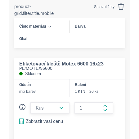
product-
Smazat filtry
grid.filter.title.mobile
Číslo materiálu
Barva
Obal
Etiketovací kleště Motex 6600 16x23
PL/MOTEX/6600
Skladem
Odstín
Balení
mix barev
1 KTN = 20 ks
form.decrease-amount
form.increase-a
Zobrazit vaši cenu