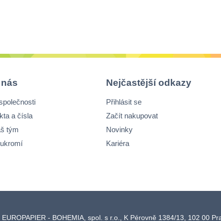
 nás
Nejčastější odkazy
společnosti
Přihlásit se
kta a čísla
Začít nakupovat
š tým
Novinky
ukromí
Kariéra
 EUROPAPIER - BOHEMIA, spol. s r.o., K Pérovně 1384/13, 102 00 P