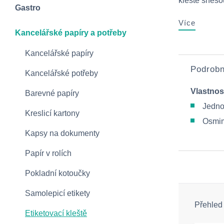
kleště sneso
Gastro
Více
Kancelářské papíry a potřeby
Kancelářské papíry
Podrobn
Kancelářské potřeby
Vlastnos
Barevné papíry
Jedno
Kreslicí kartony
Osmim
Kapsy na dokumenty
Papír v rolích
Pokladní kotoučky
Samolepicí etikety
Přehled
Etiketovací kleště