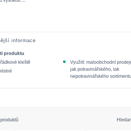
u vysokou ...
ější informace
ti produktu
řádkové kleště
Využití: maloobchodní prodej
jak potravinářského, tak
ístné
nepotravinářského sortimentu
 produktů
Hleda