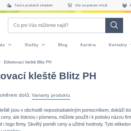
Tisíce produktů skladem
Vše na jednom místě
Search
nás
Služby
Blog
Kariéra
Kontakty
Etiketovací kleště Blitz PH
tovací kleště Blitz PH
 směrem dolů:
Varianty produktu
kleště jsou v obchodě nepostradatelným pomocníkem, dokáží tis
 ceny, ale tisknou i písmena, můžete použít i k potisku názvu fir
t i logo firmy. Skvělý poměr ceny a užitné hodnoty. Tyto etiketov