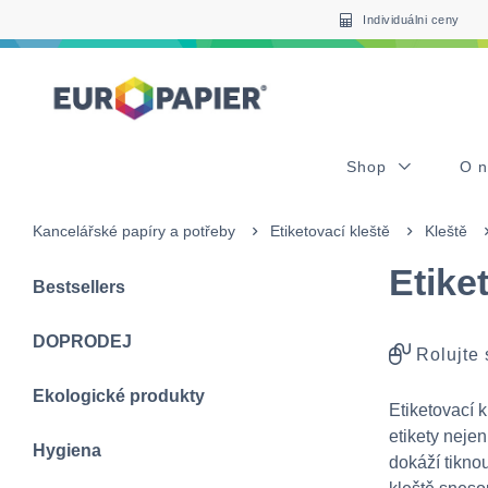
Table Of Content
sr.skip-to.main-content
sr.skip-to.table-of-contents
sr.skip-to.main-navigation
Individuálni ceny
Shop
O 
Kancelářské papíry a potřeby
Etiketovací kleště
Kleště
Etike
Bestsellers
DOPRODEJ
Rolujte
Ekologické produkty
Etiketovací 
etikety nejen
Hygiena
dokáží tiknou