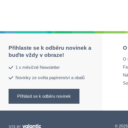
Přihlaste se k odběru novinek a
O
buďte vždy v obraze!
O 
Fa
1 x měsíčně Newsletter
Ná
Novinky ze světa papírenství a obalů
So
Přihlásit se k odběru novinek
© 2025