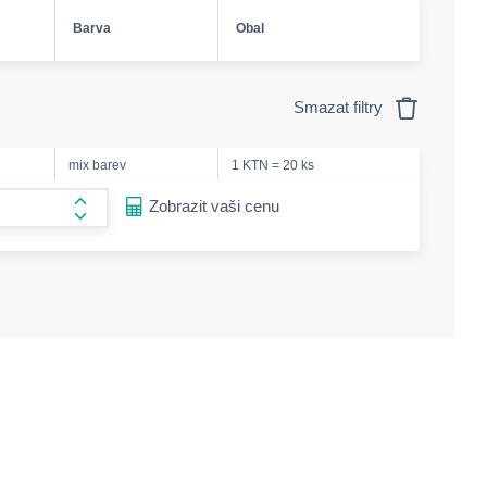
Barva
Obal
Smazat filtry
mix barev
1 KTN = 20 ks
ease-amount
Zobrazit vaši cenu
form.increase-amount