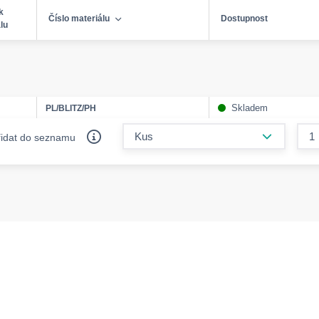
k
Číslo materiálu
Dostupnost
lu
Skladem
PL/BLITZ/PH
form.decr
řidat do seznamu