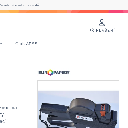
Poradenstvi od specialistů
PŘIHLÁŠENÍ
Club APSS
knout na
my,
ací