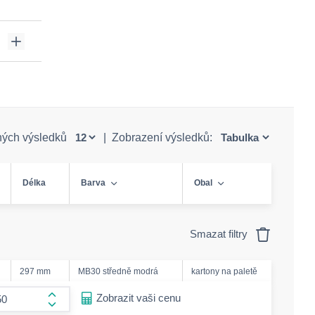
ných výsledků
|
Zobrazení výsledků:
Délka
Barva
Obal
Smazat filtry
297 mm
MB30 středně modrá
kartony na paletě
ease-amount
Zobrazit vaši cenu
form.increase-amount