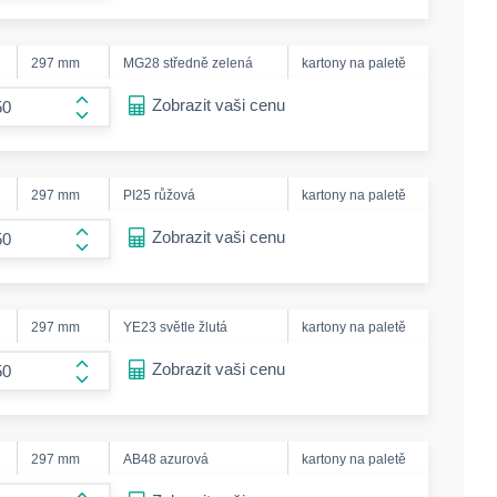
297 mm
MG28 středně zelená
kartony na paletě
ease-amount
Zobrazit vaši cenu
form.increase-amount
297 mm
PI25 růžová
kartony na paletě
ease-amount
Zobrazit vaši cenu
form.increase-amount
297 mm
YE23 světle žlutá
kartony na paletě
ease-amount
Zobrazit vaši cenu
form.increase-amount
297 mm
AB48 azurová
kartony na paletě
ease-amount