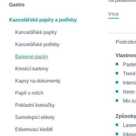
na pastelové
Gastro
Více
Kancelářské papíry a potřeby
Kancelářské papíry
Podrobn
Kancelářské potřeby
Vlastnos
Barevné papíry
Paste
Kreslicí kartony
Trend
Kapsy na dokumenty
Intens
Neon
Papír v rolích
Mix b
Pokladní kotoučky
Způsoby
Samolepicí etikety
Lasero
Etiketovací kleště
Inkous