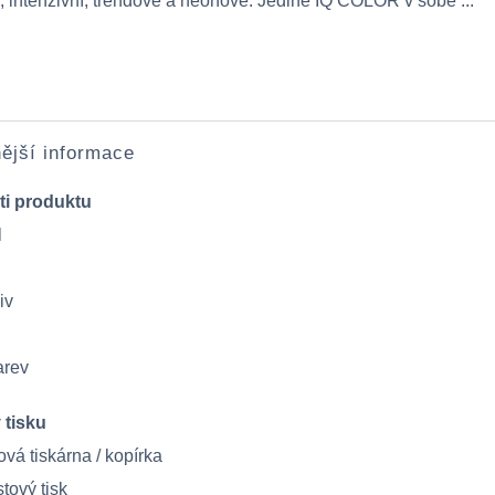
, intenzivní, trendové a neonové. Jedině IQ COLOR v sobě ...
ější informace
ti produktu
l
iv
arev
 tisku
vá tiskárna / kopírka
tový tisk