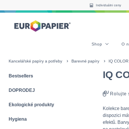
Table Of Content
sr.skip-to.main-content
sr.skip-to.table-of-contents
sr.skip-to.main-navigation
Individuálni ceny
Shop
O 
Kancelářské papíry a potřeby
Barevné papíry
IQ COLOR
IQ C
Bestsellers
DOPRODEJ
Rolujte
Ekologické produkty
Kolekce bare
dispozici má
Hygiena
efektů. Barv