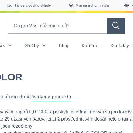
Tisíce produktů skladem
Vše na jednom místě
Search
nás
Služby
Blog
Kariéra
Kontakty
OLOR
 směrem dolů:
Varianty produktu
vných papírů IQ COLOR poskytuje jedinečné využití pro každý
te 29 úžasných barev, jejichž prostřednictvím dosáhnete originá
y jsou rozděleny