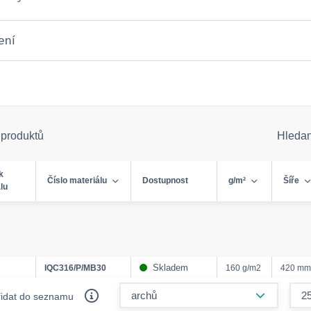
ení
 produktů
Hleda
k
Číslo materiálu
Dostupnost
g/m²
Šíře
lu
Skladem
IQC316/P/MB30
160 g/m2
420 mm
form.decr
řidat do seznamu