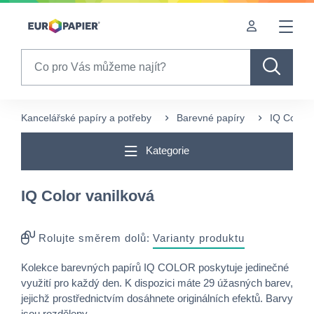
Table Of Content
sr.skip-to.main-content
sr.skip-to.table-of-contents
sr.skip-to.main-navigation
Search
Kancelářské papíry a potřeby
Barevné papíry
IQ Color 
Kategorie
IQ Color vanilková
Rolujte směrem dolů:
Varianty produktu
Kolekce barevných papírů IQ COLOR poskytuje jedinečné
využití pro každý den. K dispozici máte 29 úžasných barev,
jejichž prostřednictvím dosáhnete originálních efektů. Barvy
jsou rozděleny