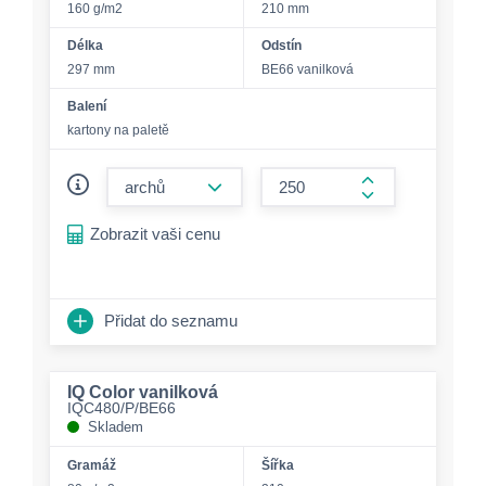
160 g/m2
210 mm
Délka
Odstín
297 mm
BE66 vanilková
Balení
kartony na paletě
form.decrease-amount
form.increase-a
Zobrazit vaši cenu
Přidat do seznamu
IQ Color vanilková
IQC480/P/BE66
Skladem
Gramáž
Šířka