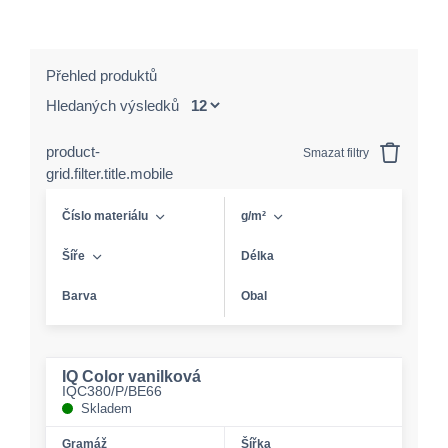
Přehled produktů
Hledaných výsledků
product-
Smazat filtry
grid.filter.title.mobile
Číslo materiálu
g/m²
Šíře
Délka
Barva
Obal
IQ Color vanilková
IQC380/P/BE66
Skladem
Gramáž
Šířka