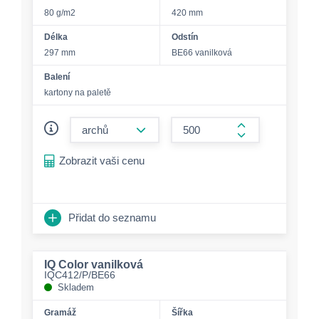
80 g/m2
420 mm
Délka
Odstín
297 mm
BE66 vanilková
Balení
kartony na paletě
form.decrease-amount
form.increase-a
Zobrazit vaši cenu
Přidat do seznamu
IQ Color vanilková
IQC412/P/BE66
Skladem
Gramáž
Šířka