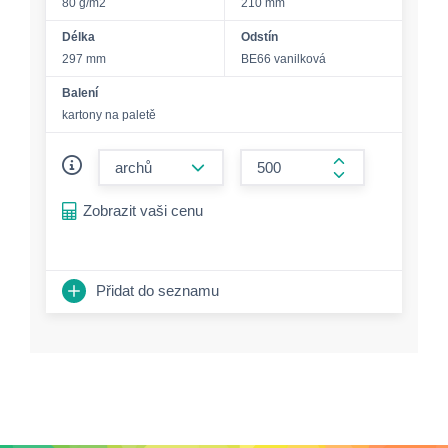
80 g/m2
210 mm
Délka
Odstín
297 mm
BE66 vanilková
Balení
kartony na paletě
form.decrease-amount
form.increase-a
Zobrazit vaši cenu
Přidat do seznamu