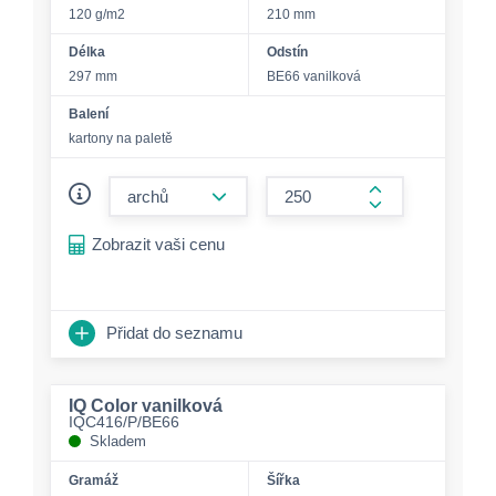
120 g/m2
210 mm
Délka
Odstín
297 mm
BE66 vanilková
Balení
kartony na paletě
form.decrease-amount
form.increase-a
Zobrazit vaši cenu
Přidat do seznamu
IQ Color vanilková
IQC416/P/BE66
Skladem
Gramáž
Šířka