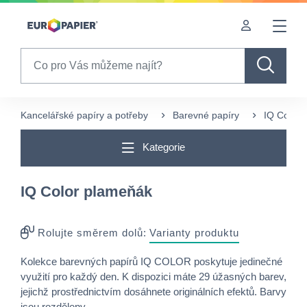
Table Of Content
sr.skip-to.main-content
sr.skip-to.table-of-contents
sr.skip-to.main-navigation
Search
Kancelářské papíry a potřeby
Barevné papíry
IQ Color 
Kategorie
IQ Color plameňák
Rolujte směrem dolů:
Varianty produktu
Kolekce barevných papírů IQ COLOR poskytuje jedinečné
využití pro každý den. K dispozici máte 29 úžasných barev,
jejichž prostřednictvím dosáhnete originálních efektů. Barvy
jsou rozděleny