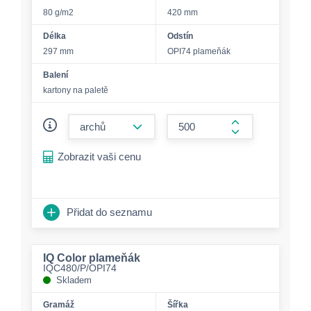
80 g/m2
420 mm
Délka
Odstín
297 mm
OPI74 plameňák
Balení
kartony na paletě
form.decrease-amount
form.increase-a
Zobrazit vaši cenu
Přidat do seznamu
IQ Color plameňák
IQC480/P/OPI74
Skladem
Gramáž
Šířka