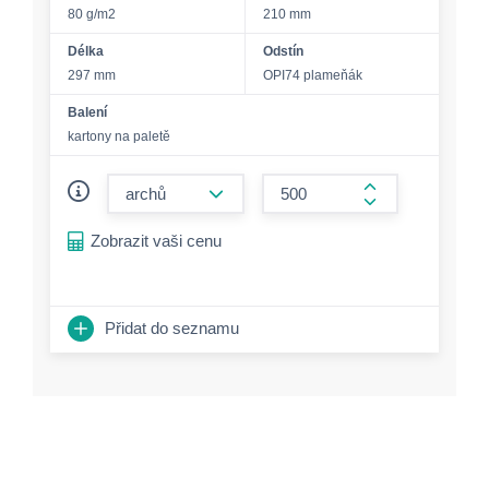
80 g/m2
210 mm
Délka
Odstín
297 mm
OPI74 plameňák
Balení
kartony na paletě
form.decrease-amount
form.increase-a
Zobrazit vaši cenu
Přidat do seznamu