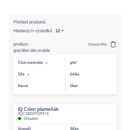
Přehled produktů
Hledaných výsledků
product-
Smazat filtry
grid.filter.title.mobile
Číslo materiálu
g/m²
Šíře
Délka
Barva
Obal
IQ Color plameňák
IQC380/P/OPI74
Skladem
Gramáž
Šířka