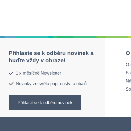
Přihlaste se k odběru novinek a
O
buďte vždy v obraze!
O 
Fa
1 x měsíčně Newsletter
Ná
Novinky ze světa papírenství a obalů
So
Přihlásit se k odběru novinek