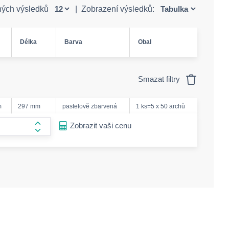
ných výsledků
|
Zobrazení výsledků:
Délka
Barva
Obal
Smazat filtry
m
297 mm
pastelově zbarvená
1 ks=5 x 50 archů
ease-amount
Zobrazit vaši cenu
form.increase-amount