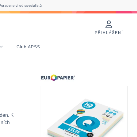
Poradenstvi od specialistů
PŘIHLÁŠENÍ
Club APSS
 den. K
lních