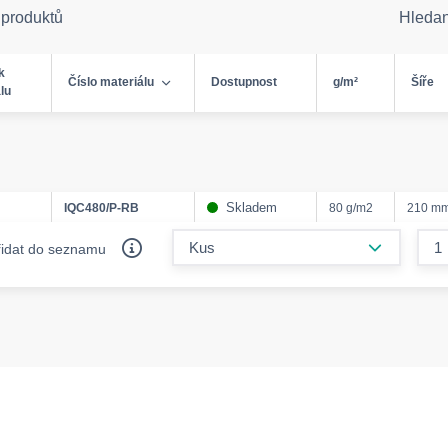
 produktů
Hleda
k
Číslo materiálu
Dostupnost
g/m²
Šíře
lu
Skladem
IQC480/P-RB
80 g/m2
210 m
form.decr
řidat do seznamu