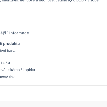
, intenzivní, trendové a neonové. Jedině IQ COLOR v sobě ...
ější informace
ti produktu
ivní barva
 tisku
vá tiskárna / kopírka
tový tisk