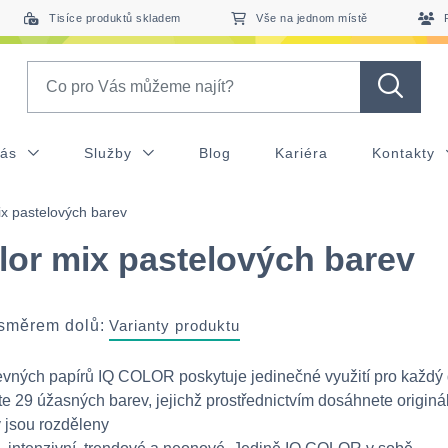
Tisíce produktů skladem
Vše na jednom místě
Search
nás
Služby
Blog
Kariéra
Kontakty
ix pastelových barev
lor mix pastelových barev
 směrem dolů:
Varianty produktu
vných papírů IQ COLOR poskytuje jedinečné využití pro každý
te 29 úžasných barev, jejichž prostřednictvím dosáhnete originá
y jsou rozděleny