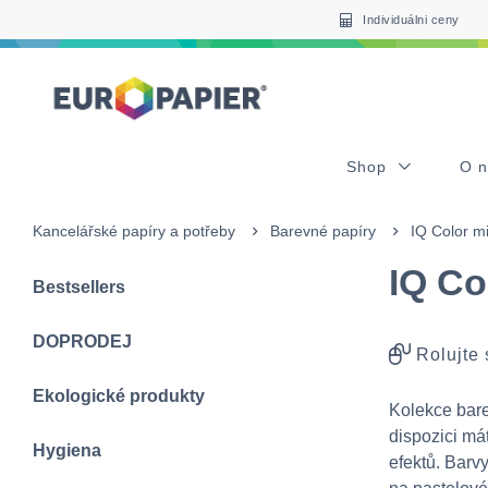
Table Of Content
sr.skip-to.main-content
sr.skip-to.table-of-contents
sr.skip-to.main-navigation
Individuálni ceny
Shop
O 
Kancelářské papíry a potřeby
Barevné papíry
IQ Color m
IQ Co
Bestsellers
DOPRODEJ
Rolujte
Ekologické produkty
Kolekce bare
dispozici má
Hygiena
efektů. Barv