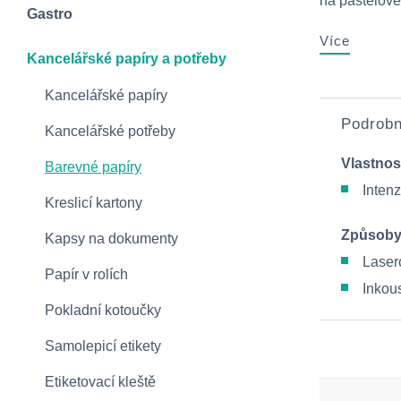
na pastelové
Gastro
Více
Kancelářské papíry a potřeby
Kancelářské papíry
Podrobn
Kancelářské potřeby
Vlastnos
Barevné papíry
Intenz
Kreslicí kartony
Způsoby
Kapsy na dokumenty
Lasero
Papír v rolích
Inkous
Pokladní kotoučky
Samolepicí etikety
Etiketovací kleště