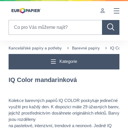
Table Of Content
sr.skip-to.main-content
sr.skip-to.table-of-contents
sr.skip-to.main-navigation
Search
Kancelářské papíry a potřeby
Barevné papíry
IQ Color 
Kategorie
IQ Color mandarinková
Kolekce barevných papírů IQ COLOR poskytuje jedinečné
využití pro každý den. K dispozici máte 29 úžasných barev,
jejichž prostřednictvím dosáhnete originálních efektů. Barvy
jsou rozděleny
na pastelové, intenzivní, trendové a neonové. Jedině IQ