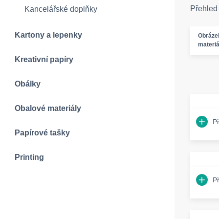
Přehled
Kancelářské doplňky
Kartony a lepenky
Obráze
materiá
Kreativní papíry
Obálky
Obalové materiály
P
Papírové tašky
Printing
P