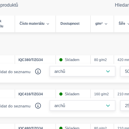
 produktů
Hleda
k
Číslo materiálu
Dostupnost
g/m²
Šíře
lu
Skladem
IQC380/T/ZG34
80 g/m2
420 m
form.decr
řidat do seznamu
Skladem
IQC416/T/ZG34
160 g/m2
210 m
form.decr
řidat do seznamu
Skladem
IQC480/T/ZG34
80 g/m2
210 m