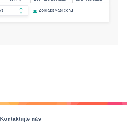
ease-amount
Zobrazit vaši cenu
form.increase-amount
Kontaktujte nás