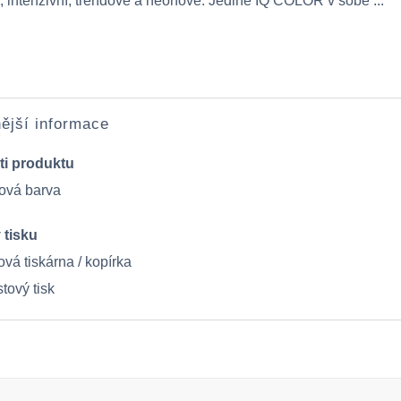
, intenzivní, trendové a neonové. Jedině IQ COLOR v sobě ...
ější informace
ti produktu
ová barva
 tisku
vá tiskárna / kopírka
tový tisk