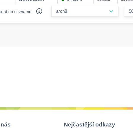
form.decr
řidat do seznamu
 nás
Nejčastější odkazy