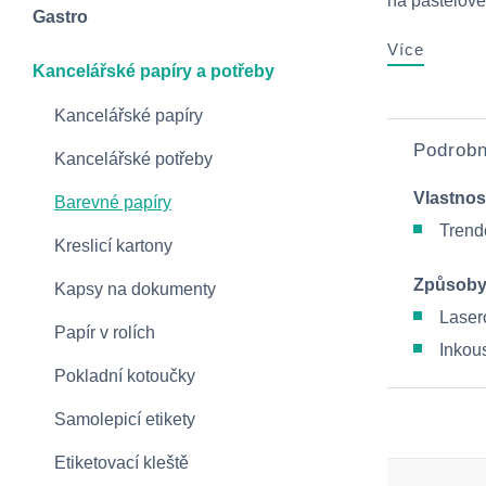
na pastelové
Gastro
Více
Kancelářské papíry a potřeby
Kancelářské papíry
Podrobn
Kancelářské potřeby
Vlastnos
Barevné papíry
Trend
Kreslicí kartony
Způsoby
Kapsy na dokumenty
Lasero
Papír v rolích
Inkous
Pokladní kotoučky
Samolepicí etikety
Etiketovací kleště