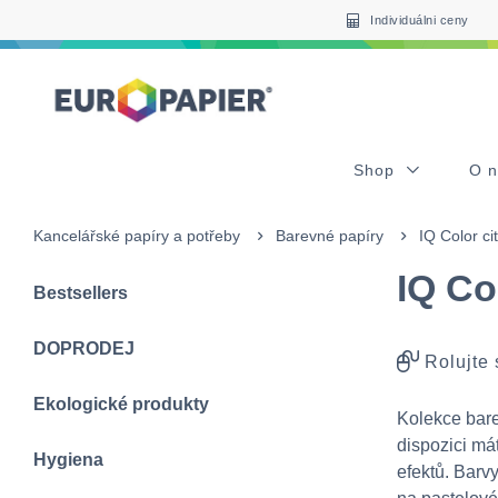
Table Of Content
sr.skip-to.main-content
sr.skip-to.table-of-contents
sr.skip-to.main-navigation
Individuálni ceny
Shop
O 
Kancelářské papíry a potřeby
Barevné papíry
IQ Color ci
IQ Co
Bestsellers
DOPRODEJ
Rolujte
Ekologické produkty
Kolekce bare
dispozici má
Hygiena
efektů. Barv