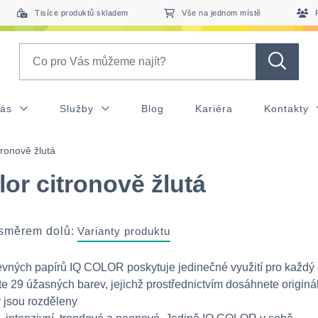
Tisíce produktů skladem
Vše na jednom místě
Search
nás
Služby
Blog
Kariéra
Kontakty
tronově žlutá
lor citronově žlutá
 směrem dolů:
Varianty produktu
vných papírů IQ COLOR poskytuje jedinečné využití pro každý
te 29 úžasných barev, jejichž prostřednictvím dosáhnete originá
y jsou rozděleny