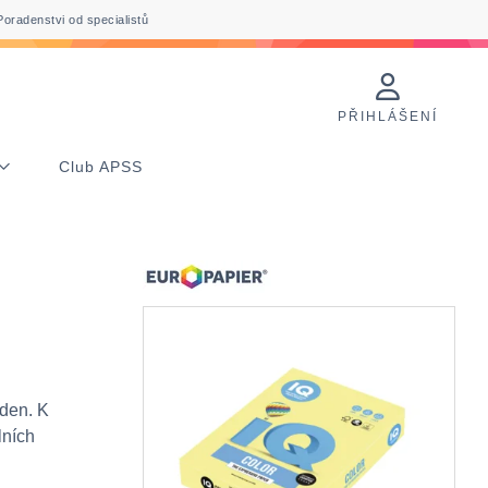
Poradenstvi od specialistů
PŘIHLÁŠENÍ
Club APSS
 den. K
lních