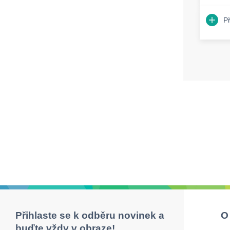
P
Přihlaste se k odběru novinek a
O
buďte vždy v obraze!