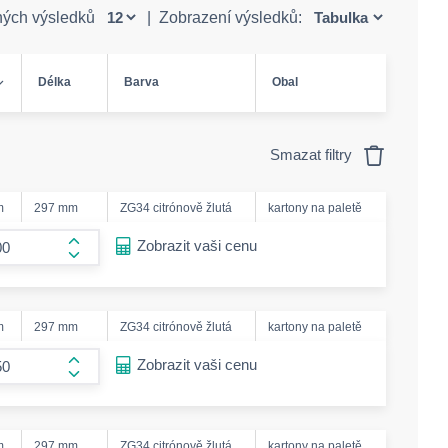
ných výsledků
|
Zobrazení výsledků:
Délka
Barva
Obal
Smazat filtry
m
297 mm
ZG34 citrónově žlutá
kartony na paletě
ease-amount
Zobrazit vaši cenu
form.increase-amount
m
297 mm
ZG34 citrónově žlutá
kartony na paletě
ease-amount
Zobrazit vaši cenu
form.increase-amount
m
297 mm
ZG34 citrónově žlutá
kartony na paletě