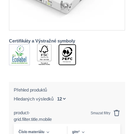
Certifikáty a Výstražné symboly
Přehled produktů
Hledaných výsledků
product-
Smazat filtry
grid.filter.title.mobile
Číslo materiálu
g/m²