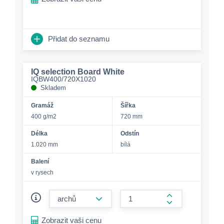
Přidat do seznamu
IQ selection Board White
IQBW400/720X1020
Skladem
Gramáž
Šířka
400 g/m2
720 mm
Délka
Odstín
1.020 mm
bílá
Balení
v rysech
form.decrease-amount
form.increase-a
Zobrazit vaši cenu