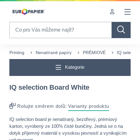
Table Of Content
sr.skip-to.main-content
sr.skip-to.table-of-contents
sr.skip-to.main-navigation
Search
Printing
Nenatírané papíry
PRÉMIOVÉ
IQ selectio
Kategorie
IQ selection Board White
Rolujte směrem dolů:
Varianty produktu
IQ selection board je nenatíraný, bezdřevý, prémiový
karton, vyrobený ze 100% čisté buničiny. Jedná se o na
dotyk příjemný materiál s vysokou pevností a vynikajícím
volumenem.