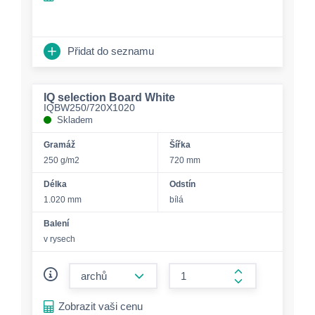
Přidat do seznamu
IQ selection Board White
IQBW250/720X1020
Skladem
Gramáž
Šířka
250 g/m2
720 mm
Délka
Odstín
1.020 mm
bílá
Balení
v rysech
form.decrease-amount
form.increase-a
Zobrazit vaši cenu