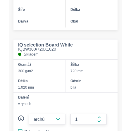
Šíře
Délka
Barva
Obal
IQ selection Board White
IQBW300/720X1020
Skladem
Gramáž
Šířka
300 g/m2
720 mm
Délka
Odstín
1.020 mm
bílá
Balení
v rysech
form.decrease-amount
form.increase-a