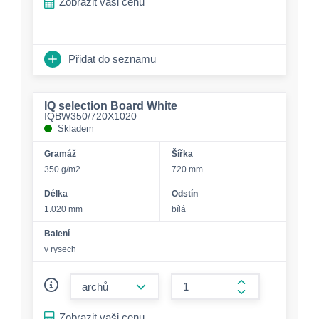
Zobrazit vaši cenu
Přidat do seznamu
IQ selection Board White
IQBW350/720X1020
Skladem
Gramáž
Šířka
350 g/m2
720 mm
Délka
Odstín
1.020 mm
bílá
Balení
v rysech
form.decrease-amount
form.increase-a
Zobrazit vaši cenu