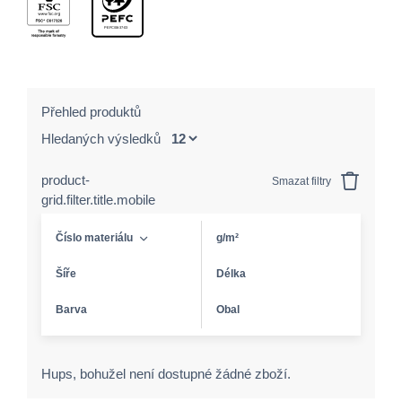
Přehled produktů
Hledaných výsledků
product-
Smazat filtry
grid.filter.title.mobile
Číslo materiálu
g/m²
Šíře
Délka
Barva
Obal
Hups, bohužel není dostupné žádné zboží.