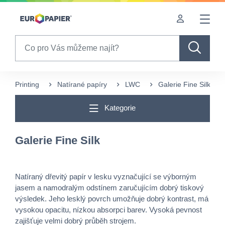
Table Of Content
sr.skip-to.main-content
sr.skip-to.table-of-contents
sr.skip-to.main-navigation
Search
Printing
Natírané papíry
LWC
Galerie Fine Silk
Kategorie
Galerie Fine Silk
Natíraný dřevitý papír v lesku vyznačující se výborným
jasem a namodralým odstínem zaručujícím dobrý tiskový
výsledek. Jeho lesklý povrch umožňuje dobrý kontrast, má
vysokou opacitu, nízkou absorpci barev. Vysoká pevnost
zajišťuje velmi dobrý průběh strojem.