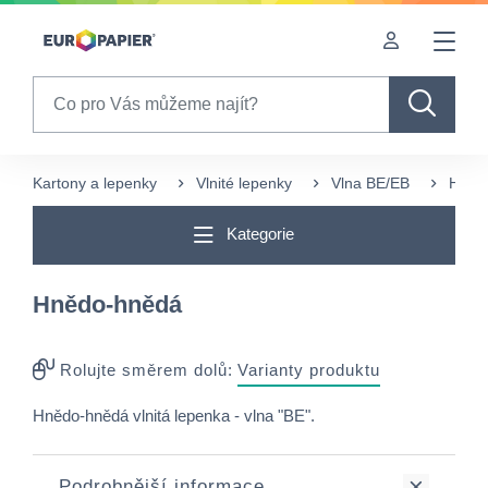
Table Of Content
sr.skip-to.main-content
sr.skip-to.table-of-contents
sr.skip-to.main-navigation
Search
Kartony a lepenky
Vlnité lepenky
Vlna BE/EB
Hněd
Kategorie
Hnědo-hnědá
Rolujte směrem dolů:
Varianty produktu
Hnědo-hnědá vlnitá lepenka - vlna "BE".
Podrobnější informace