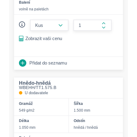
Balení
volně na paletách
form.decrease-amount
form.increase-a
Zobrazit vaši cenu
Přidat do seznamu
Hnědo-hnědá
WBEHH/TT1.575.B
U dodavatele
Gramáž
Šířka
549 g/m2
1.500 mm
Délka
Odstín
1.050 mm
hnědá / hnědá