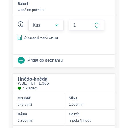
Balení
volně na paletách
form.decrease-amount
form.increase-a
Zobrazit vaši cenu
Přidat do seznamu
Hnědo-hnědá
WBEHH/TT1.365
Skladem
Gramáž
Šířka
549 g/m2
1.050 mm
Délka
Odstín
1.300 mm
hnědá / hnědá