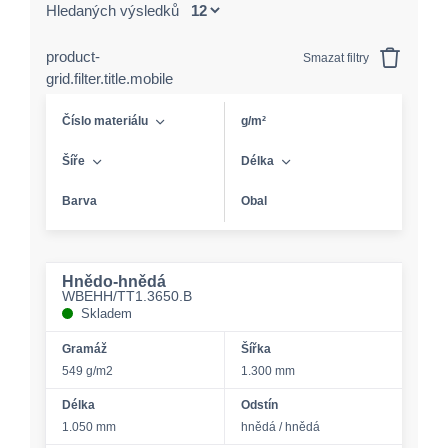
Hledaných výsledků
product-
Smazat filtry
grid.filter.title.mobile
Číslo materiálu
g/m²
Šíře
Délka
Barva
Obal
Hnědo-hnědá
WBEHH/TT1.3650.B
Skladem
Gramáž
Šířka
549 g/m2
1.300 mm
Délka
Odstín
1.050 mm
hnědá / hnědá