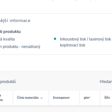
ější informace
ti produktu
á kvalita
Inkoustový tisk / laserový tisk 
kopírovací tisk
h produktu - nenatíraný
 produktů
Hleda
k
Číslo materiálu
Dostupnost
g/m²
Šíře
lu