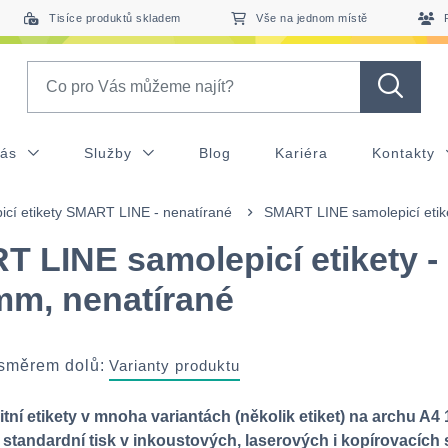
Tisíce produktů skladem
Vše na jednom místě
Search
nás
Služby
Blog
Kariéra
Kontakty
icí etikety SMART LINE - nenatírané
SMART LINE samolepicí etike
 LINE samolepicí etikety -
mm, nenatírané
 směrem dolů:
Varianty produktu
tní etikety v mnoha variantách (několik etiket) na archu A4 
standardní tisk v inkoustových, laserových i kopírovacích s