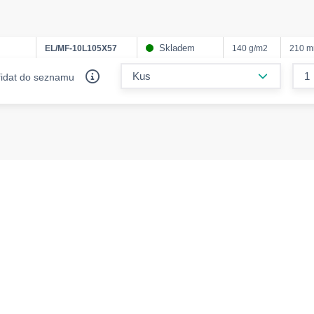
Skladem
EL/MF-10L105X57
140 g/m2
210 
form.decr
řidat do seznamu