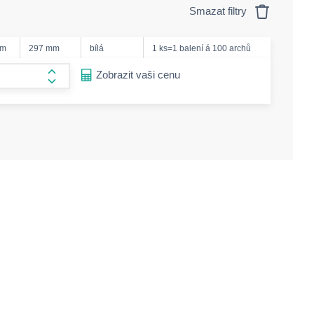
Smazat filtry
mm
297 mm
bílá
1 ks=1 balení á 100 archů
ease-amount
Zobrazit vaši cenu
form.increase-amount