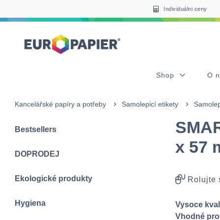
Table Of Content
sr.skip-to.main-content
sr.skip-to.table-of-contents
sr.skip-to.main-navigation
Individuálni ceny
Shop
O 
Kancelářské papíry a potřeby
Samolepicí etikety
Samolep
SMART
Bestsellers
x 57 
DOPRODEJ
Ekologické produkty
Rolujte
Hygiena
Vysoce kvali
Vhodné pro 