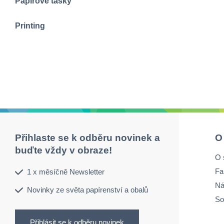
Papírové tašky
Printing
Přihlaste se k odběru novinek a
O
buďte vždy v obraze!
O 
Fa
1 x měsíčně Newsletter
Ná
Novinky ze světa papírenství a obalů
So
Přihlásit se k odběru novinek