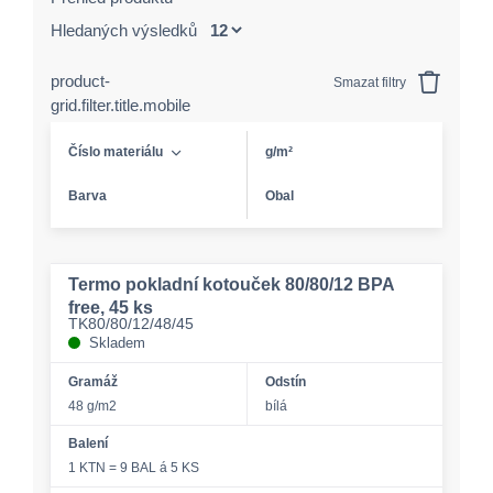
Hledaných výsledků
product-
Smazat filtry
grid.filter.title.mobile
Číslo materiálu
g/m²
Barva
Obal
Termo pokladní kotouček 80/80/12 BPA
free, 45 ks
TK80/80/12/48/45
Skladem
Gramáž
Odstín
48 g/m2
bílá
Balení
1 KTN = 9 BAL á 5 KS