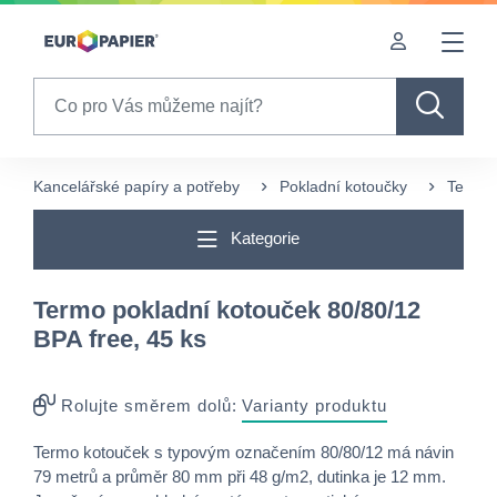
Table Of Content
sr.skip-to.main-content
sr.skip-to.table-of-contents
sr.skip-to.main-navigation
Search
Kancelářské papíry a potřeby
Pokladní kotoučky
Termo 
Kategorie
Termo pokladní kotouček 80/80/12
BPA free, 45 ks
Rolujte směrem dolů:
Varianty produktu
Termo kotouček s typovým označením 80/80/12 má návin
79 metrů a průměr 80 mm při 48 g/m2, dutinka je 12 mm.