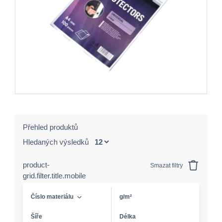
Přehled produktů
Hledaných výsledků
product-
Smazat filtry
grid.filter.title.mobile
Číslo materiálu
g/m²
Šíře
Délka