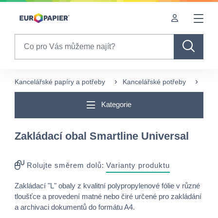
Table Of Content
sr.skip-to.main-content
sr.skip-to.table-of-contents
sr.skip-to.main-navigation
Search
Kancelářské papíry a potřeby
Kancelářské potřeby
Zakl
Kategorie
Zakládací obal Smartline Universal
Rolujte směrem dolů:
Varianty produktu
Zakládací "L" obaly z kvalitní polypropylenové fólie v různé
tloušťce a provedení matné nebo čiré určené pro zakládání
a archivaci dokumentů do formátu A4.