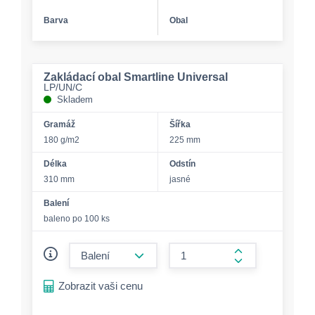
Barva
Obal
Zakládací obal Smartline Universal
LP/UN/C
Skladem
Gramáž
Šířka
180 g/m2
225 mm
Délka
Odstín
310 mm
jasné
Balení
baleno po 100 ks
form.decrease-amount
form.increase-a
Zobrazit vaši cenu