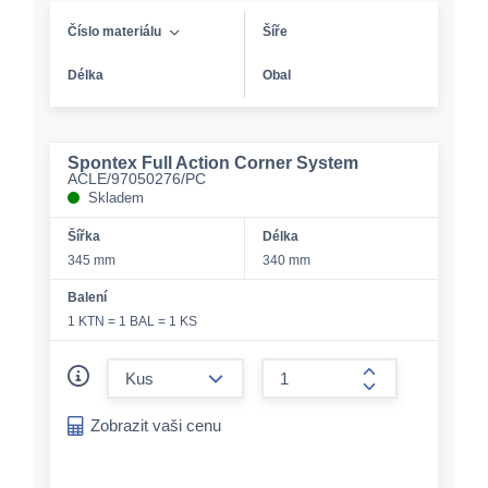
Číslo materiálu
Šíře
Délka
Obal
Spontex Full Action Corner System
ACLE/97050276/PC
Skladem
Šířka
Délka
345 mm
340 mm
Balení
1 KTN = 1 BAL = 1 KS
form.decrease-amount
form.increase-a
Zobrazit vaši cenu