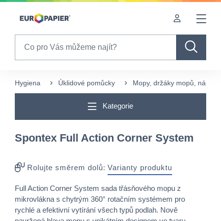
Table Of Content
sr.skip-to.main-content
sr.skip-to.table-of-contents
sr.skip-to.main-navigation
Search
Hygiena
Úklidové pomůcky
Mopy, držáky mopů, násady 
Kategorie
Spontex Full Action Corner System
Rolujte směrem dolů:
Varianty produktu
Full Action Corner System sada třásňového mopu z
mikrovlákna s chytrým 360° rotačním systémem pro
rychlé a efektivní vytírání všech typů podlah. Nově
navržená hlava mopu s unikátním designem ve tvaru