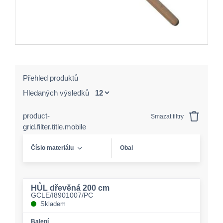
Přehled produktů
Hledaných výsledků
product-
Smazat filtry
grid.filter.title.mobile
Číslo materiálu
Obal
HŮL dřevěná 200 cm
GCLE/I8901007/PC
Skladem
Balení