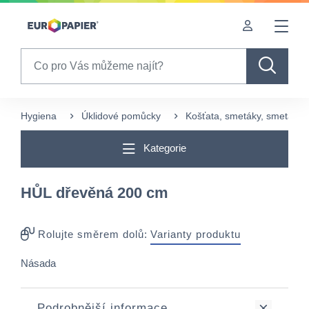
Table Of Content
sr.skip-to.main-content
sr.skip-to.table-of-contents
sr.skip-to.main-navigation
Search
Hygiena
Úklidové pomůcky
Košťata, smetáky, smetáčky 
Kategorie
HŮL dřevěná 200 cm
Rolujte směrem dolů:
Varianty produktu
Násada
Podrobnější informace