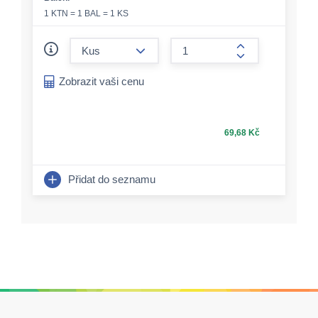
1 KTN = 1 BAL = 1 KS
form.decrease-amount
form.increase-a
Zobrazit vaši cenu
69,68 Kč
Přidat do seznamu