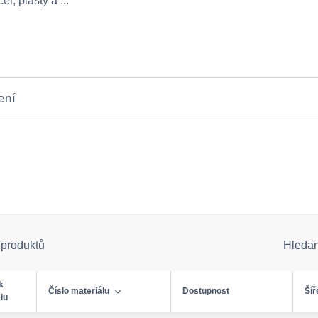
l, plasty a ...
ení
 produktů
Hleda
k
Číslo materiálu
Dostupnost
Šíř
lu