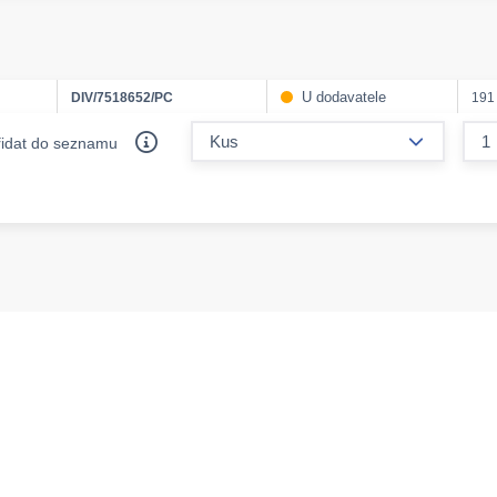
U dodavatele
DIV/7518652/PC
191
form.decr
řidat do seznamu