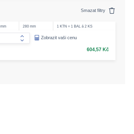
Smazat filtry
 mm
280 mm
1 KTN = 1 BAL á 2 KS
ease-amount
Zobrazit vaši cenu
form.increase-amount
604,57 Kč