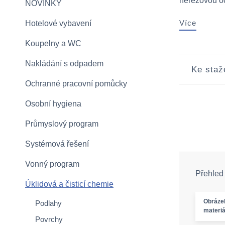
nerezovou oce
NOVINKY
Více
Hotelové vybavení
Koupelny a WC
Nakládání s odpadem
Ke staž
Ochranné pracovní pomůcky
Osobní hygiena
Průmyslový program
Systémová řešení
Vonný program
Přehled
Úklidová a čisticí chemie
Obráze
Podlahy
materiá
Povrchy