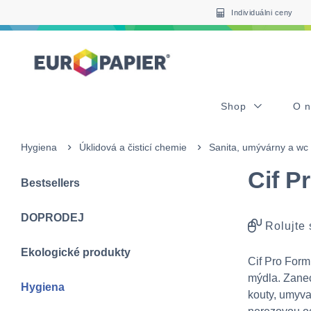
Table Of Content
sr.skip-to.main-content
sr.skip-to.table-of-contents
sr.skip-to.main-navigation
Individuálni ceny
Shop
O 
Hygiena
Úklidová a čisticí chemie
Sanita, umývárny a wc
Cif Pr
Bestsellers
DOPRODEJ
Rolujte
Ekologické produkty
Cif Pro Form
mýdla. Zanec
Hygiena
kouty, umyva