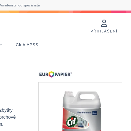
Poradenstvi od specialistů
PŘIHLÁŠENÍ
Club APSS
zbytky
sprchové
m,