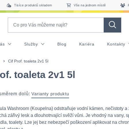
Tisíce produktů skladem
Vše na jednom místě
Search
nás
Služby
Blog
Kariéra
Kontakty
Cif Prof. toaleta 2v1 5l
of. toaleta 2v1 5l
 směrem dolů:
Varianty produktu
ula Washroom (Koupelna) odstraňuje vodní kámen, nečistoty a 
há zářivý lesk a dlouhotrvající svěží vůni. Je vhodný na vany, 
dla, toalety. Lze jej bez nebezpečí poškození aplikovat na chro