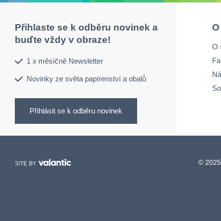
Přihlaste se k odběru novinek a
O
buďte vždy v obraze!
O 
Fa
1 x měsíčně Newsletter
Ná
Novinky ze světa papírenství a obalů
So
Přihlásit se k odběru novinek
© 2025