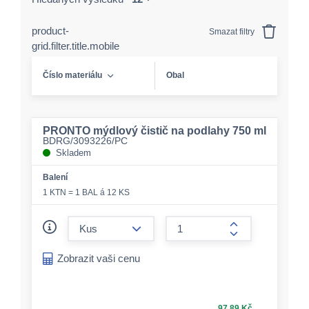
product-
Smazat filtry
grid.filter.title.mobile
Číslo materiálu
Obal
PRONTO mýdlový čistič na podlahy 750 ml
BDRG/3093226/PC
Skladem
Balení
1 KTN = 1 BAL á 12 KS
form.decrease-amount
form.increase-a
Zobrazit vaši cenu
97,89 Kč