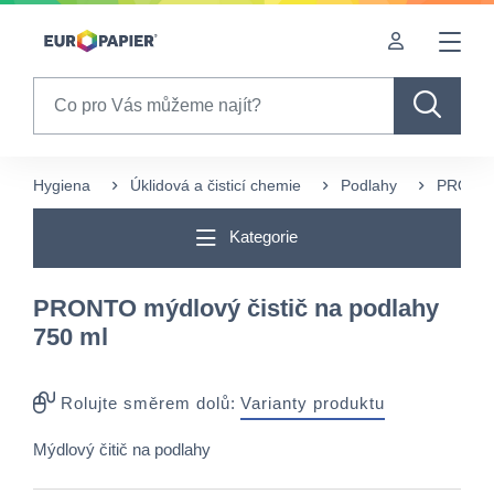
Table Of Content
sr.skip-to.main-content
sr.skip-to.table-of-contents
sr.skip-to.main-navigation
Search
Hygiena
Úklidová a čisticí chemie
Podlahy
PRONTO 
Kategorie
PRONTO mýdlový čistič na podlahy
750 ml
Rolujte směrem dolů:
Varianty produktu
Mýdlový čitič na podlahy