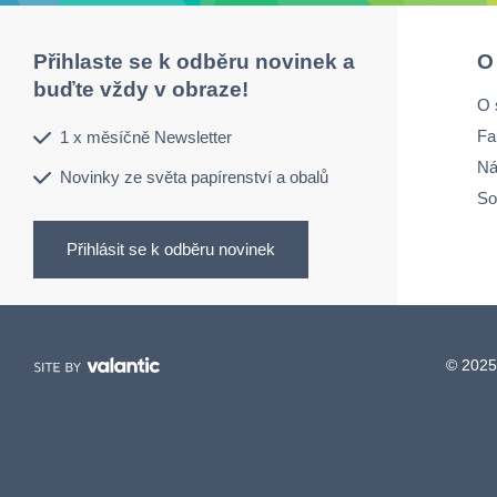
Přihlaste se k odběru novinek a
O
buďte vždy v obraze!
O 
Fa
1 x měsíčně Newsletter
Ná
Novinky ze světa papírenství a obalů
So
Přihlásit se k odběru novinek
© 2025