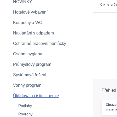
NOVINKY
Ke staž
Hotelové vybavení
Koupelny a WC
Nakládání s odpadem
Ochranné pracovní pomůcky
Osobní hygiena
Průmyslový program
Systémová řešení
Vonný program
Přehled
Úklidová a čisticí chemie
Obráze
Podlahy
materiá
Povrchy