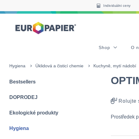
Table Of Content
sr.skip-to.main-content
sr.skip-to.table-of-contents
sr.skip-to.main-navigation
Individuálni ceny
Shop
O 
Hygiena
Úklidová a čisticí chemie
Kuchyně, mytí nádobí
OPTIM
Bestsellers
DOPRODEJ
Rolujte
Ekologické produkty
Prostředek pr
Hygiena