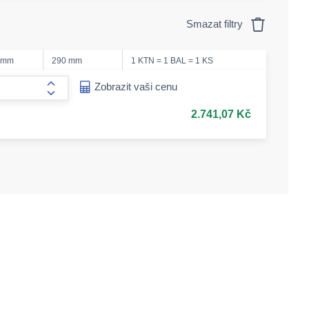
Smazat filtry
 mm
290 mm
1 KTN = 1 BAL = 1 KS
ease-amount
Zobrazit vaši cenu
form.increase-amount
2.741,07 Kč