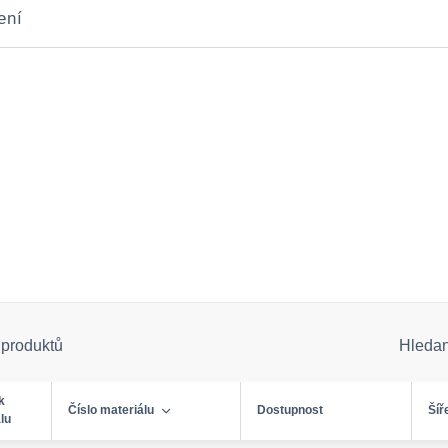
ení
 produktů
Hleda
k
Číslo materiálu
Dostupnost
Šíř
lu