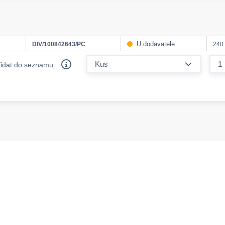
U dodavatele
DIV/100842643/PC
240
form.decr
řidat do seznamu