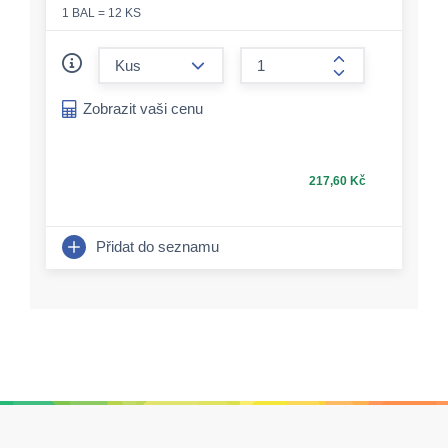
1 BAL = 12 KS
form.decrease-amount
form.increase-a
Zobrazit vaši cenu
217,60 Kč
Přidat do seznamu