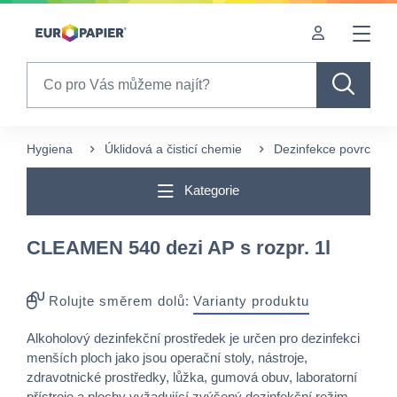
Table Of Content
sr.skip-to.main-content
sr.skip-to.table-of-contents
sr.skip-to.main-navigation
Search
Hygiena
Úklidová a čisticí chemie
Dezinfekce povrchů
Kategorie
CLEAMEN 540 dezi AP s rozpr. 1l
Rolujte směrem dolů:
Varianty produktu
Alkoholový dezinfekční prostředek je určen pro dezinfekci
menších ploch jako jsou operační stoly, nástroje,
zdravotnické prostředky, lůžka, gumová obuv, laboratorní
přístroje a plochy vyžadující zvýšený dezinfekční režim.