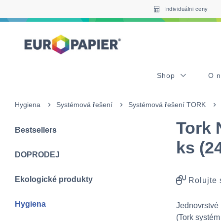
Table Of Content
sr.skip-to.main-content
sr.skip-to.table-of-contents
sr.skip-to.main-navigation
Individuálni ceny
Shop
O 
Hygiena
Systémová řešení
Systémová řešení TORK
Tork 
Bestsellers
ks (2
DOPRODEJ
Ekologické produkty
Rolujte
Hygiena
Jednovrstvé 
(Tork systém