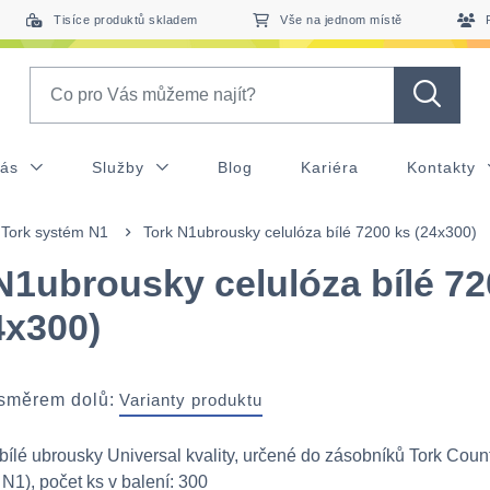
Tisíce produktů skladem
Vše na jednom místě
Search
nás
Služby
Blog
Kariéra
Kontakty
Tork systém N1
Tork N1ubrousky celulóza bílé 7200 ks (24x300)
N1ubrousky celulóza bílé 7
4x300)
 směrem dolů:
Varianty produktu
bílé ubrousky Universal kvality, určené do zásobníků Tork Count
 N1), počet ks v balení: 300