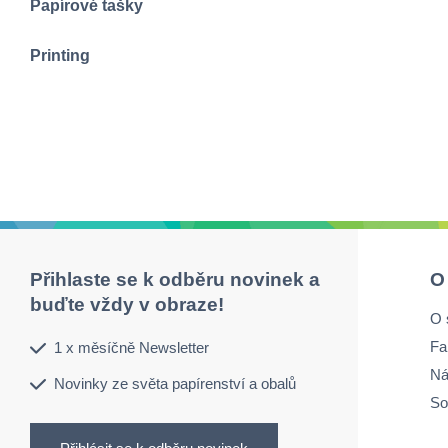
Papírové tašky
Printing
Přihlaste se k odběru novinek a
O
buďte vždy v obraze!
O 
Fa
1 x měsíčně Newsletter
Ná
Novinky ze světa papírenství a obalů
So