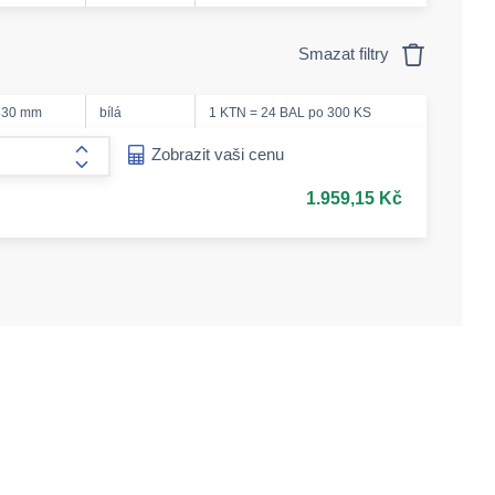
Smazat filtry
330 mm
bílá
1 KTN = 24 BAL po 300 KS
ease-amount
Zobrazit vaši cenu
form.increase-amount
1.959,15 Kč