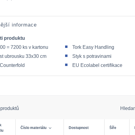
ější informace
ti produktu
300 = 7200 ks v kartonu
Tork Easy Handling
ost ubrousku 33x30 cm
Styk s potravinami
 Counterfold
EU Ecolabel certifikace
 produktů
Hleda
k
Číslo materiálu
Dostupnost
Šíře
lu