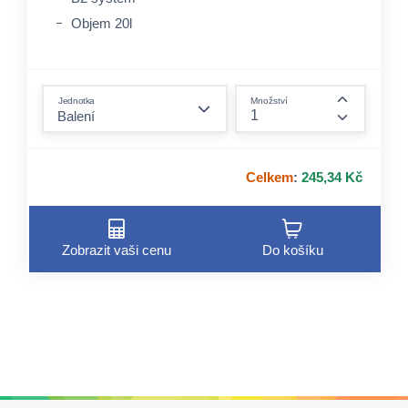
Objem 20l
form.decrease-amount
Jednotka
Množství
form.incre
Celkem
:
245,34 Kč
Zobrazit vaši cenu
Do košíku