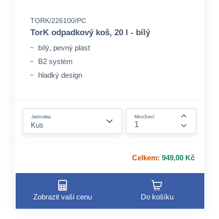
TORK/226100/PC
TorK odpadkový koš, 20 l - bílý
bílý, pevný plast
B2 systém
hladký design
form.decrease-amount
Jednotka
Množství
form.incre
Celkem
:
949,00 Kč
Zobrazit vaši cenu
Do košíku