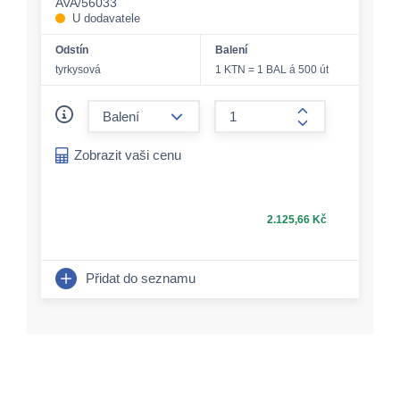
AVA/56033
U dodavatele
Odstín
Balení
tyrkysová
1 KTN = 1 BAL á 500 út
form.decrease-amount
form.increase-a
Zobrazit vaši cenu
2.125,66 Kč
Přidat do seznamu