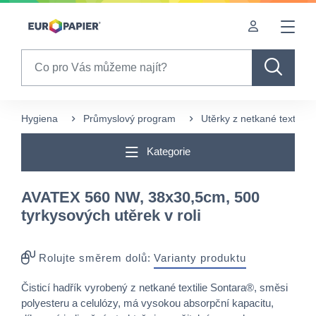
Table Of Content
sr.skip-to.main-content
sr.skip-to.table-of-contents
sr.skip-to.main-navigation
Search
Hygiena
Průmyslový program
Utěrky z netkané textílie
Kategorie
AVATEX 560 NW, 38x30,5cm, 500
tyrkysových utěrek v roli
Rolujte směrem dolů:
Varianty produktu
Čisticí hadřík vyrobený z netkané textilie Sontara®, směsi
polyesteru a celulózy, má vysokou absorpční kapacitu,