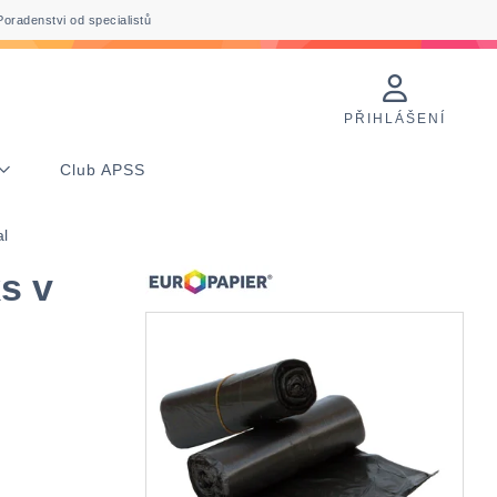
Poradenstvi od specialistů
PŘIHLÁŠENÍ
Club APSS
al
s v