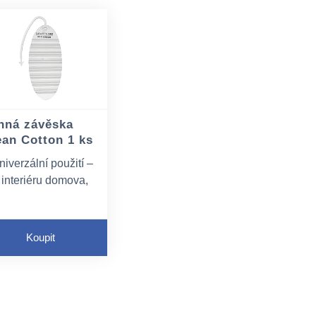
nná závěska
ean Cotton 1 ks
niverzální použití –
 interiéru domova,
anceláře, na
oaletách, v šatnách,
 automobilech, k
Koupit
rovonění vstupních
rostor aj.
patřena
ntegrovaným