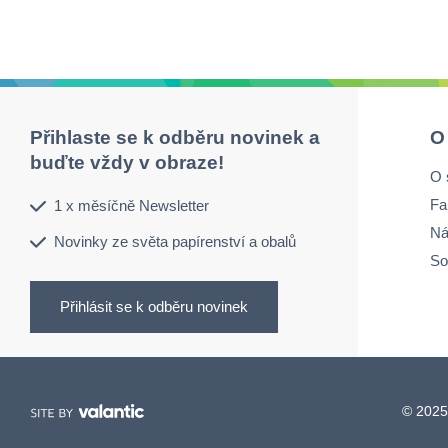
Přihlaste se k odběru novinek a
O
buďte vždy v obraze!
O 
Fa
1 x měsíčně Newsletter
Ná
Novinky ze světa papírenství a obalů
So
Přihlásit se k odběru novinek
© 2025