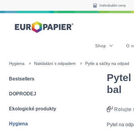
Table Of Content
Pro Vás zajímavé produkty
sr.skip-to.main-content
sr.skip-to.table-of-contents
sr.skip-to.main-navigation
Individuálni ceny
Shop
O 
Hygiena
Nakládání s odpadem
Pytle a sáčky na odpad
Pytel
Bestsellers
bal
DOPRODEJ
Ekologické produkty
Rolujte
Hygiena
Pytel na od