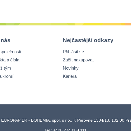
integrovaným
z
závěsem, není nutný
s
speciální úchyt, ale
l
lze využít
p
perforovaný otvor a
p
pružný závěs
n
 nás
Nejčastější odkazy
neaktivuje se
p
společnosti
Přihlásit se
průtokem tekutin
kta a čísla
Začít nakupovat
š tým
Novinky
ukromí
Kariéra
 EUROPAPIER - BOHEMIA, spol. s r.o., K Pérovně 1384/13, 102 00 P
Tel.: +420 274 009 111