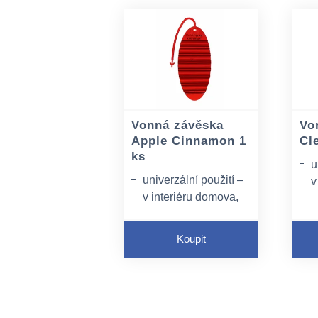
Vonná závěska
Vo
Apple Cinnamon 1
Cl
ks
u
univerzální použití –
v
v interiéru domova,
k
kanceláře, na
t
toaletách, v šatnách,
v
Koupit
v automobilech, k
p
provonění vstupních
p
prostor aj.
o
opatřena
i