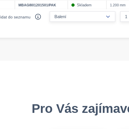
Skladem
MBAG/801201501/PAK
1.200 mm
form.decr
řidat do seznamu
Pro Vás zajímav