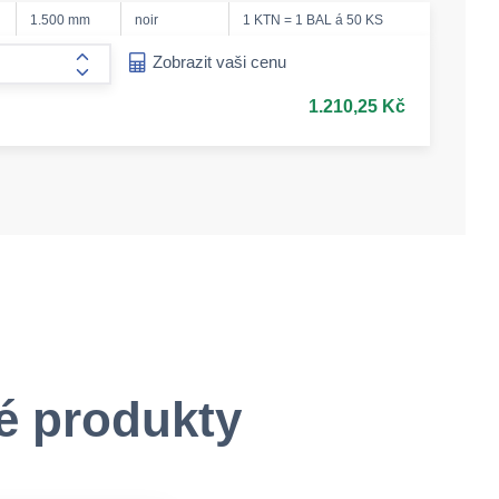
1.500 mm
noir
1 KTN = 1 BAL á 50 KS
ease-amount
Zobrazit vaši cenu
form.increase-amount
1.210,25 Kč
é produkty