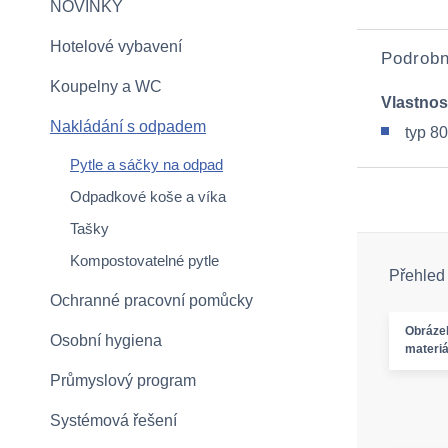
NOVINKY
Hotelové vybavení
Podrobn
Koupelny a WC
Vlastnos
Nakládání s odpadem
typ 8
Pytle a sáčky na odpad
Odpadkové koše a víka
Tašky
Kompostovatelné pytle
Přehled
Ochranné pracovní pomůcky
Obráze
Osobní hygiena
materiá
Průmyslový program
Systémová řešení