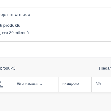
ější informace
ti produktu
0, cca 80 mikronů
 produktů
Hleda
k
Číslo materiálu
Dostupnost
Šíře
lu