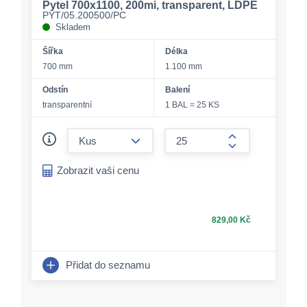
Pytel 700x1100, 200mi, transparent, LDPE
PYT/05.200500/PC
Skladem
Šířka
Délka
700 mm
1.100 mm
Odstín
Balení
transparentní
1 BAL = 25 KS
form.decrease-amount
form.increase-a
Zobrazit vaši cenu
829,00 Kč
Přidat do seznamu