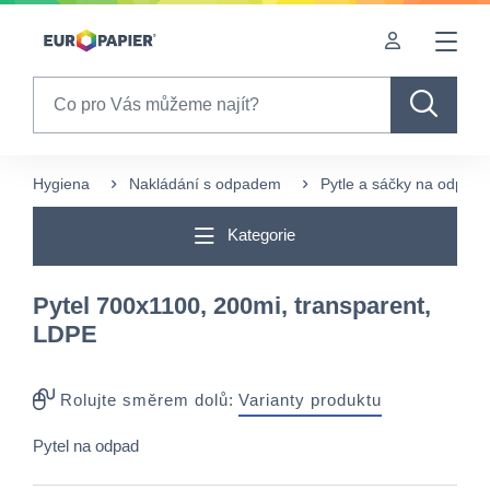
Table Of Content
sr.skip-to.main-content
sr.skip-to.table-of-contents
sr.skip-to.main-navigation
Search
Hygiena
Nakládání s odpadem
Pytle a sáčky na odpad
Kategorie
Pytel 700x1100, 200mi, transparent,
LDPE
Rolujte směrem dolů:
Varianty produktu
Pytel na odpad