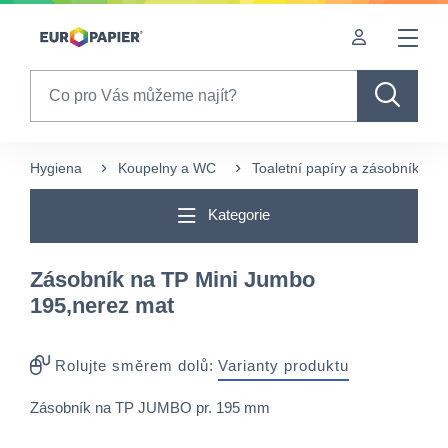
Table Of Content
sr.skip-to.main-content
sr.skip-to.table-of-contents
sr.skip-to.main-navigation
Search
Hygiena
Koupelny a WC
Toaletní papíry a zásobníky
Kategorie
Zásobník na TP Mini Jumbo
195,nerez mat
Rolujte směrem dolů:
Varianty produktu
Zásobník na TP JUMBO pr. 195 mm