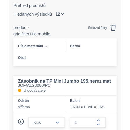
Přehled produktů
Hledaných výsledků
product-
Smazat filtry
grid.filter.title.mobile
Číslo materiálu
Barva
Obal
Zásobník na TP Mini Jumbo 195,nerez mat
JOF/AE23000/PC
U dodavatele
Odstín
Balení
stříbrná
1 KTN = 1 BAL = 1 KS
form.decrease-amount
form.increase-a