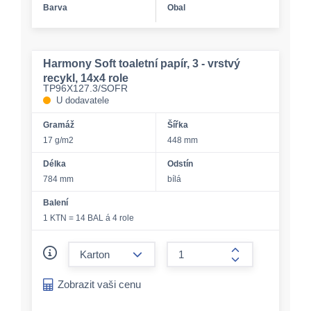
Barva
Obal
Harmony Soft toaletní papír, 3 - vrstvý
recykl, 14x4 role
TP96X127.3/SOFR
U dodavatele
Gramáž
Šířka
17 g/m2
448 mm
Délka
Odstín
784 mm
bílá
Balení
1 KTN = 14 BAL á 4 role
form.decrease-amount
form.increase-a
Zobrazit vaši cenu