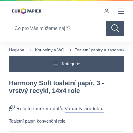
Table Of Content
sr.skip-to.main-content
sr.skip-to.table-of-contents
sr.skip-to.main-navigation
Search
Hygiena
Koupelny a WC
Toaletní papíry a zásobníky
Kategorie
Harmony Soft toaletní papír, 3 -
vrstvý recykl, 14x4 role
Rolujte směrem dolů:
Varianty produktu
Toaletní papír, konvenční role.