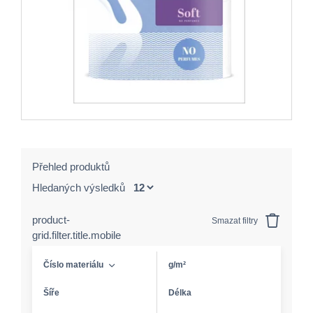
Přehled produktů
Hledaných výsledků
product-
Smazat filtry
grid.filter.title.mobile
Číslo materiálu
g/m²
Šíře
Délka