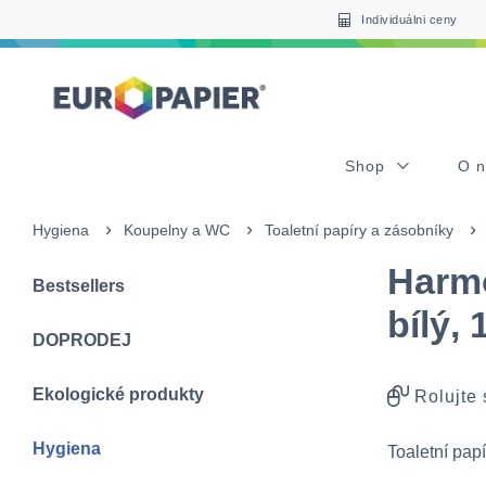
Table Of Content
Pro Vás zajímavé produkty
sr.skip-to.main-content
sr.skip-to.table-of-contents
sr.skip-to.main-navigation
Individuálni ceny
Shop
O 
Hygiena
Koupelny a WC
Toaletní papíry a zásobníky
Harmo
Bestsellers
bílý, 
DOPRODEJ
Ekologické produkty
Rolujte
Hygiena
Toaletní papí