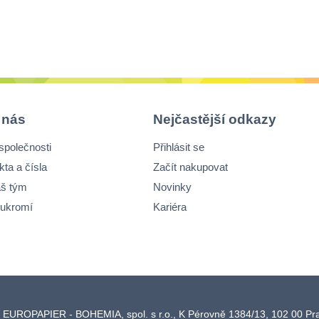
integrovaným
i
závěsem, není nutný
z
speciální úchyt, ale
s
lze využít
l
perforovaný otvor a
p
pružný závěs
p
neaktivuje se
n
 nás
Nejčastější odkazy
průtokem tekutin
p
společnosti
Přihlásit se
kta a čísla
Začít nakupovat
š tým
Novinky
ukromí
Kariéra
 EUROPAPIER - BOHEMIA, spol. s r.o., K Pérovně 1384/13, 102 00 P