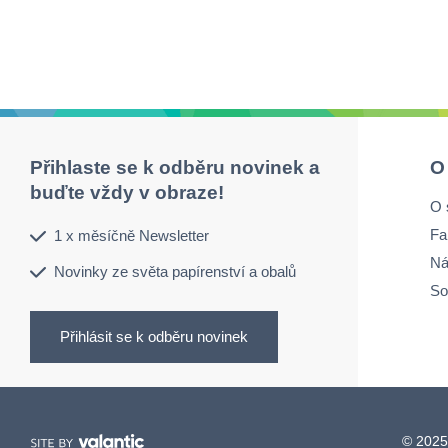
Přihlaste se k odběru novinek a
O
buďte vždy v obraze!
O 
Fa
1 x měsíčně Newsletter
Ná
Novinky ze světa papírenství a obalů
So
Přihlásit se k odběru novinek
© 2025