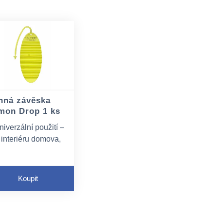
nná závěska
mon Drop 1 ks
niverzální použití –
 interiéru domova,
anceláře, na
oaletách, v šatnách,
 automobilech, k
Koupit
rovonění vstupních
rostor aj.
patřena