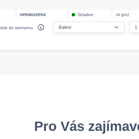
Skladem
HPR/6620/PAK
34 g/m2
form.decr
řidat do seznamu
Pro Vás zajímav