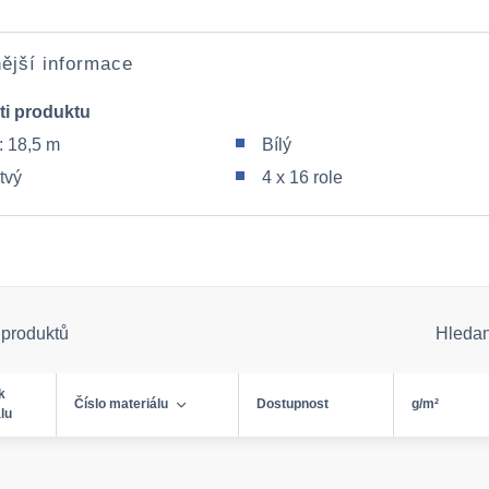
ější informace
ti produktu
: 18,5 m
Bílý
stvý
4 x 16 role
 produktů
Hleda
k
Číslo materiálu
Dostupnost
g/m²
lu