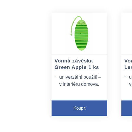
Vonná závěska
Vo
Green Apple 1 ks
Le
univerzální použití –
u
v interiéru domova,
v
kanceláře, na
k
toaletách, v šatnách,
t
v automobilech, k
v
Koupit
provonění vstupních
p
prostor aj.
p
opatřena
o