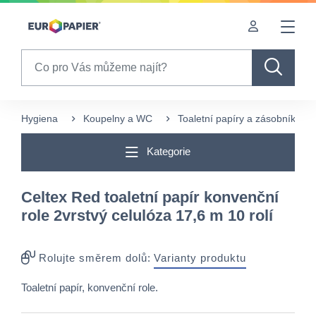
Table Of Content
Pro Vás zajímavé produkty
sr.skip-to.main-content
sr.skip-to.table-of-contents
sr.skip-to.main-navigation
Search
Hygiena
Koupelny a WC
Toaletní papíry a zásobníky
Kategorie
Celtex Red toaletní papír konvenční
role 2vrstvý celulóza 17,6 m 10 rolí
Rolujte směrem dolů:
Varianty produktu
Toaletní papír, konvenční role.