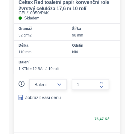
Celtex Red toaletní papír konvenční role
2vrstvý celulóza 17,6 m 10 rolí
CEL/10050/PAK
Skladem
Gramáž
Šířka
32 g/m2
98 mm
Délka
Odstín
110 mm
bílá
Balení
1 KTN = 12 BAL á 10 rolí
form.decrease-amount
form.increase-a
Zobrazit vaši cenu
76,47 Kč