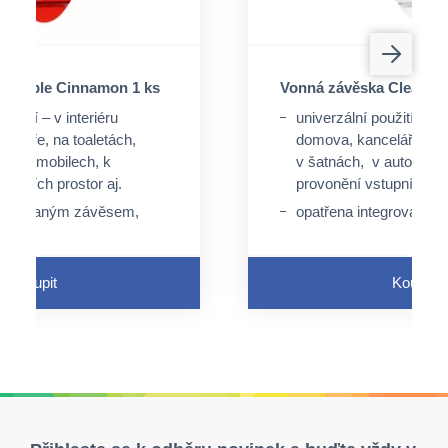
a Apple Cinnamon 1 ks
Vonná závěska Clean Co
oužití – v interiéru
univerzální použití – v i
celáře, na toaletách,
domova, kanceláře, na 
v automobilech, k
v šatnách, v automobil
tupních prostor aj.
provonění vstupních pro
ntegrovaným závěsem,
opatřena integrovaný
peciální úchyt, ale lze
není nutný speciální úch
rovaný otvor a pružný
využít perforovaný otv
závěs
Koupit
Koupit
e průtokem tekutin
neaktivuje se průtokem