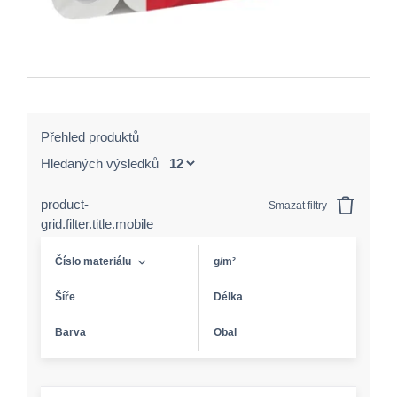
Přehled produktů
Hledaných výsledků
product-
Smazat filtry
grid.filter.title.mobile
Číslo materiálu
g/m²
Šíře
Délka
Barva
Obal