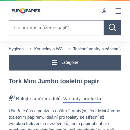
Table Of Content
sr.skip-to.main-content
sr.skip-to.table-of-contents
sr.skip-to.main-navigation
Search
Hygiena
Koupelny a WC
Toaletní papíry a zásobníky
Kategorie
Tork Mini Jumbo toaletní papír
Rolujte směrem dolů:
Varianty produktu
Ušetřete čas a peníze s naším 2-vrstvým Tork Mini Jumbo
toaletním papírem. Ideální pro toalety se střední až
vysokou frekvencí návštěvníků, tento papír obsahuje
mnohem více toaletního papíru než standardní role, což