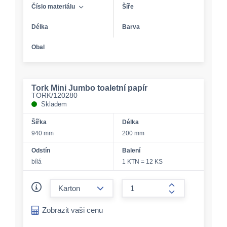
Číslo materiálu
Šíře
Délka
Barva
Obal
Tork Mini Jumbo toaletní papír
TORK/120280
Skladem
Šířka
Délka
940 mm
200 mm
Odstín
Balení
bílá
1 KTN = 12 KS
form.decrease-amount
form.increase-a
Zobrazit vaši cenu