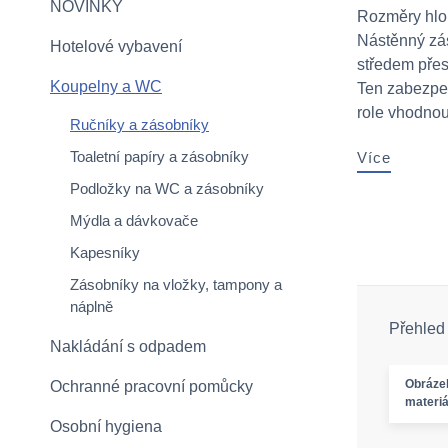
NOVINKY
Rozměry hlo
Nástěnný zás
Hotelové vybavení
středem přes
Koupelny a WC
Ten zabezpeč
role vhodnou 
Ručníky a zásobníky
Toaletní papíry a zásobníky
Více
Podložky na WC a zásobníky
Mýdla a dávkovače
Kapesníky
Zásobníky na vložky, tampony a
náplně
Přehled
Nakládání s odpadem
Obráze
Ochranné pracovní pomůcky
materiá
Osobní hygiena