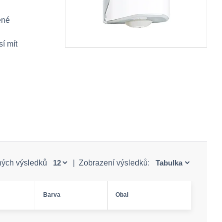
ené
í mít
ných výsledků
|
Zobrazení výsledků:
Barva
Obal