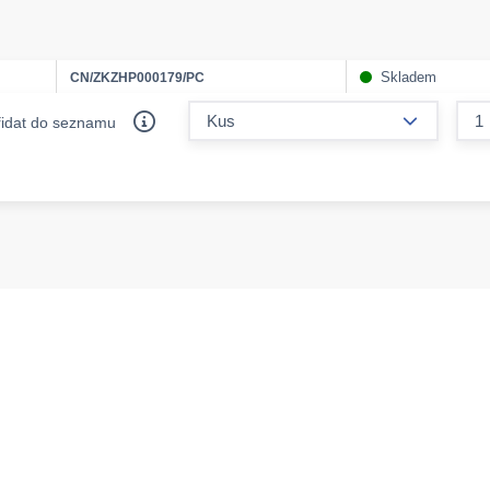
Skladem
CN/ZKZHP000179/PC
form.decr
řidat do seznamu