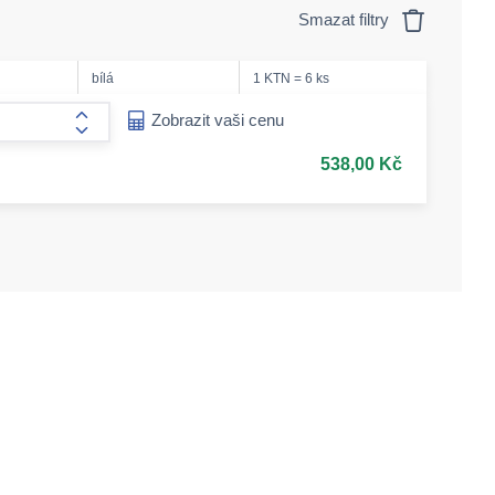
Smazat filtry
bílá
1 KTN = 6 ks
ease-amount
Zobrazit vaši cenu
form.increase-amount
538,00 Kč