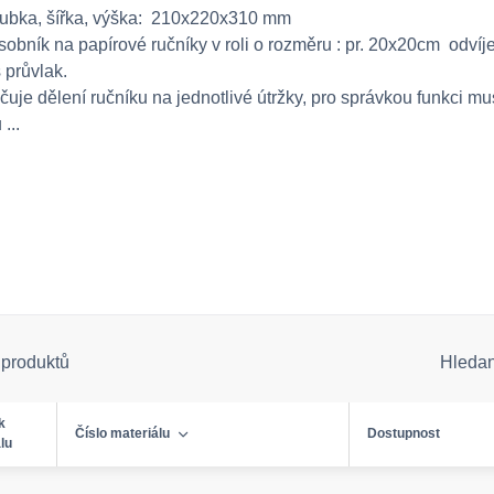
ubka, šířka, výška: 210x220x310 mm
obník na papírové ručníky v roli o rozměru : pr. 20x20cm odvíj
 průvlak.
uje dělení ručníku na jednotlivé útržky, pro správkou funkci mus
...
 produktů
Hleda
k
Číslo materiálu
Dostupnost
lu