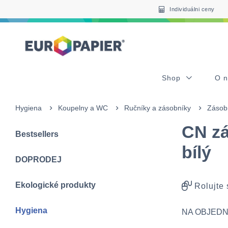
Table Of Content
sr.skip-to.main-content
sr.skip-to.table-of-contents
sr.skip-to.main-navigation
Individuálni ceny
Shop
O 
Hygiena
Koupelny a WC
Ručníky a zásobníky
Zásobn
CN zá
Bestsellers
bílý
DOPRODEJ
Ekologické produkty
Rolujte
Hygiena
NA OBJEDN