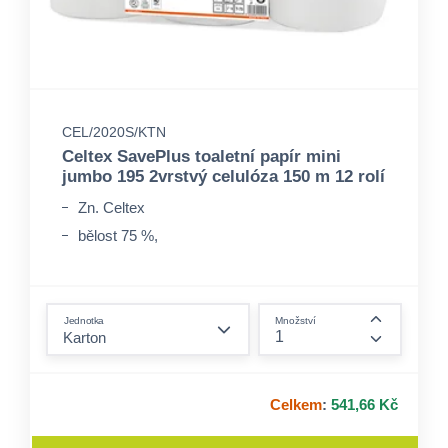
CEL/2020S/KTN
Celtex SavePlus toaletní papír mini
jumbo 195 2vrstvý celulóza 150 m 12 rolí
Zn. Celtex
bělost 75 %,
form.decrease-amount
Jednotka
Množství
form.incre
Celkem
:
541,66 Kč