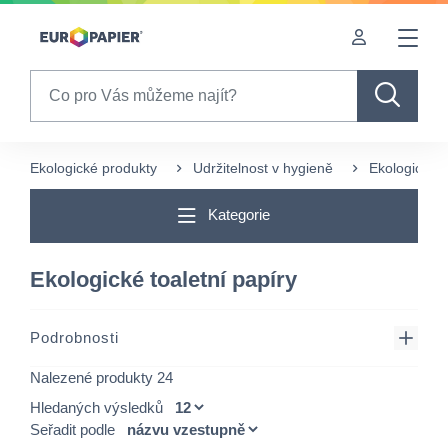
Table Of Content
sr.skip-to.main-content
sr.skip-to.table-of-contents
sr.skip-to.main-navigation
Search
Ekologické produkty
Udržitelnost v hygieně
Ekologický 
Kategorie
Ekologické toaletní papíry
Podrobnosti
Nalezené produkty 24
Hledaných výsledků
Seřadit podle