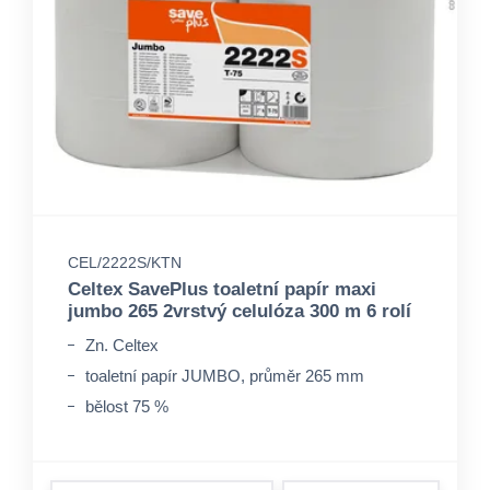
CEL/2222S/KTN
Celtex SavePlus toaletní papír maxi
jumbo 265 2vrstvý celulóza 300 m 6 rolí
Zn. Celtex
toaletní papír JUMBO, průměr 265 mm
bělost 75 %
form.decrease-amount