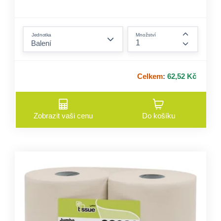
form.decrease-amount
Jednotka
Množství
form.incre
Celkem
:
62,52 Kč
Zobrazit vaši cenu
Do košíku