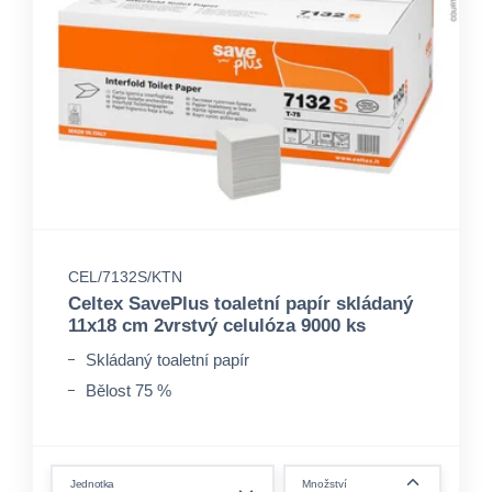
CEL/7132S/KTN
Celtex SavePlus toaletní papír skládaný
11x18 cm 2vrstvý celulóza 9000 ks
Skládaný toaletní papír
Bělost 75 %
form.decrease-amount
Jednotka
Množství