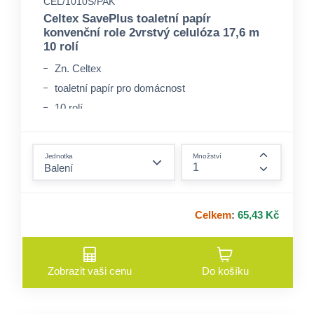
CEL/1010S/PAK
Celtex SavePlus toaletní papír
konvenční role 2vrstvý celulóza 17,6 m
10 rolí
Zn. Celtex
toaletní papír pro domácnost
10 rolí
form.decrease-amount
Jednotka
Množství
form.incre
Celkem
:
65,43 Kč
Zobrazit vaši cenu
Do košíku