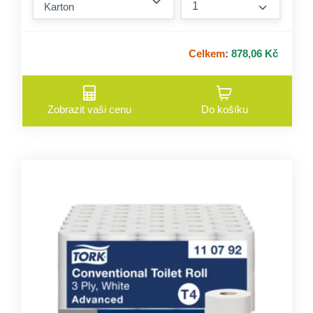
form.incre
Celkem
:
878,06 Kč
Zobrazit vaši cenu
Do košíku