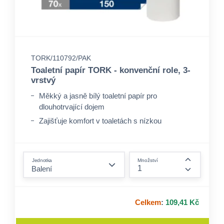
TORK/110792/PAK
Toaletní papír TORK - konvenční role, 3-
vrstvý
Měkký a jasně bílý toaletní papír pro
dlouhotrvající dojem
Zajišťuje komfort v toaletách s nízkou
návštěvností
Prémiový embosovaný design
form.decrease-amount
Jednotka
Množství
form.incre
Celkem
:
109,41 Kč