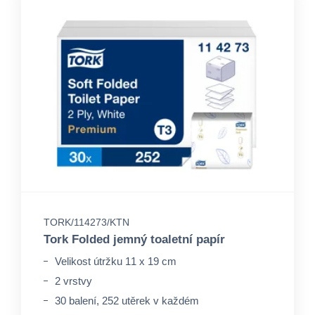
TORK/114273/KTN
Tork Folded jemný toaletní papír
Velikost útržku 11 x 19 cm
2 vrstvy
30 balení, 252 utěrek v každém