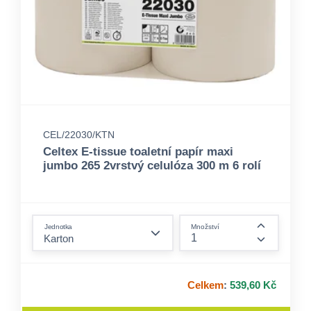
CEL/22030/KTN
Celtex E-tissue toaletní papír maxi
jumbo 265 2vrstvý celulóza 300 m 6 rolí
form.decrease-amount
Jednotka
Množství
form.incre
Celkem
:
539,60 Kč