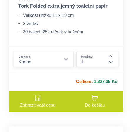
Tork Folded extra jemný toaletní papír
Velikost útržku 11 x 19 cm
2 vrstvy
30 balení, 252 utěrek v každém
form.decrease-amount
Jednotka
Množství
form.incre
Celkem
:
1.327,35 Kč
Zobrazit vaši cenu
Do košíku