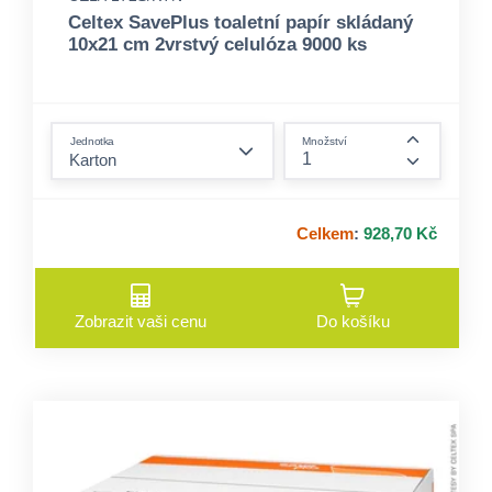
Celtex SavePlus toaletní papír skládaný
10x21 cm 2vrstvý celulóza 9000 ks
form.decrease-amount
Jednotka
Množství
form.incre
Celkem
:
928,70 Kč
Zobrazit vaši cenu
Do košíku