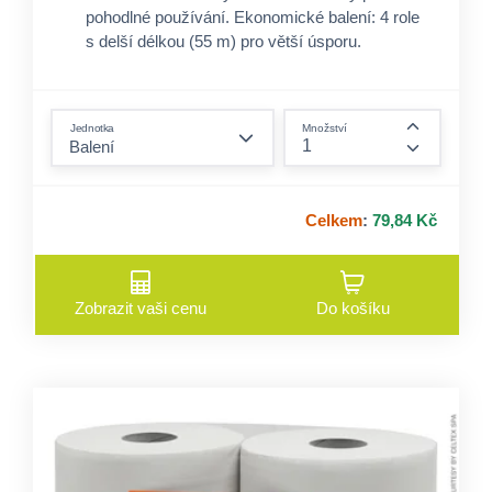
pohodlné používání. Ekonomické balení: 4 role
s delší délkou (55 m) pro větší úsporu.
Vhodné pro každodenní použití: Ideální do
domácností a menších kanceláří.
form.decrease-amount
Dobrý poměr cena/výkon: Efektivní a kvalitní
Jednotka
Množství
toaletní papír za přijatelnou cenu.
form.incre
Celkem
:
79,84 Kč
Zobrazit vaši cenu
Do košíku