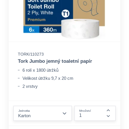
TORK/110273
Tork Jumbo jemný toaletní papír
6 rolí x 1800 útržků
Velikost útržku 9,7 x 20 cm
2 vrstvy
form.decrease-amount
Jednotka
Množství
form.incre