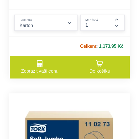
form.decrease-amount
Jednotka
Množství
form.incre
Celkem
:
1.173,95 Kč
Zobrazit vaši cenu
Do košíku