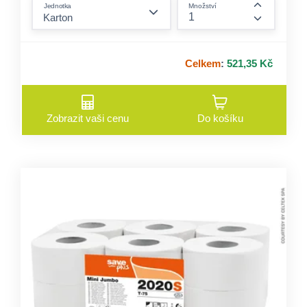
Jednotka
Množství
form.incre
Celkem
:
521,35 Kč
Zobrazit vaši cenu
Do košíku